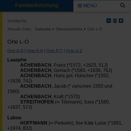
Familienforschung
MENÜ
Schriftgröße:
Aktuelle Seite:
Startseite
Ortsverzeichnis
Orte L-O
Orte L-O
Orte A-D
|
Orte E-K
|
Orte P-T
|
Orte U-Z
Laasphe
ACHENBACH
, Franz (*1572, +1623, 51J)
ACHENBACH
, Gerlach (*1560, +1636, 76J)
ACHENBACH
, Hans gnt. Hülscher (*1552,
+1626, 74J)
ACHENBACH
, Jacob (* zwischen 1550 und
1560)
ACHENBACH
, Kraft (*1570)
STREITHOFEN
(∞ Tilemann), Sara (*1580,
+1637, 57J)
Laboe
HOFFMANN
(∞ Perkuhn), Ilse Käte Luise (*1891,
+1974, 83J)