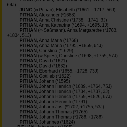
64J)
JUNG
(∞ Pithan), Elisabeth (*1661, +1717, 56J)
PITHAN
, Alexander (*1688)
PITHAN
, Anna Christine (*1738, +1741, 3J)
PITHAN
, Anna Katharina (*1694, +1695, 1J)
PITHAN
(∞ Saßmann), Anna Margarethe (*1783,
+1834, 51J)
PITHAN
, Anna Maria (*1768)
PITHAN
, Anna Maria (*1795, +1859, 64J)
PITHAN
, Christina (*1629)
PITHAN
(∞ Spies), Christine (*1698, +1755, 57J)
PITHAN
, David (*1621)
PITHAN
, David (*1632)
PITHAN
, Eberhard (*1655, +1728, 73J)
PITHAN
, Gottlieb (*1622)
PITHAN
, Johann (*1595)
PITHAN
, Johann Henrich (*1689, +1764, 75J)
PITHAN
, Johann Henrich (*1734, +1737, 3J)
PITHAN
, Johann Henrich (*1759, +1826, 67J)
PITHAN
, Johann Henrich (*1791)
PITHAN
, Johann Jost (*1702, +1755, 53J)
PITHAN
, Johann Thomas (*1765)
PITHAN
, Johann Thomas (*1786, +1786)
PITHAN
, Johannes (*1624)