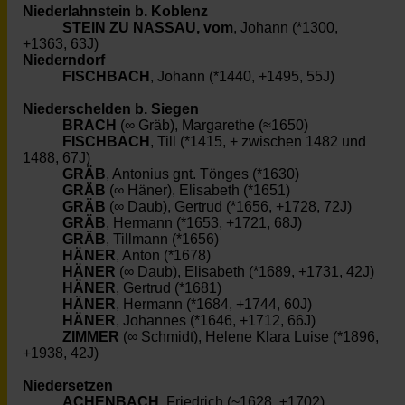
Niederlahnstein b. Koblenz
STEIN ZU NASSAU, vom
, Johann (*1300,
+1363, 63J)
Niederndorf
FISCHBACH
, Johann (*1440, +1495, 55J)
Niederschelden b. Siegen
BRACH
(∞ Gräb), Margarethe (≈1650)
FISCHBACH
, Till (*1415, + zwischen 1482 und
1488, 67J)
GRÄB
, Antonius gnt. Tönges (*1630)
GRÄB
(∞ Häner), Elisabeth (*1651)
GRÄB
(∞ Daub), Gertrud (*1656, +1728, 72J)
GRÄB
, Hermann (*1653, +1721, 68J)
GRÄB
, Tillmann (*1656)
HÄNER
, Anton (*1678)
HÄNER
(∞ Daub), Elisabeth (*1689, +1731, 42J)
HÄNER
, Gertrud (*1681)
HÄNER
, Hermann (*1684, +1744, 60J)
HÄNER
, Johannes (*1646, +1712, 66J)
ZIMMER
(∞ Schmidt), Helene Klara Luise (*1896,
+1938, 42J)
Niedersetzen
ACHENBACH
, Friedrich (~1628, ±1702)