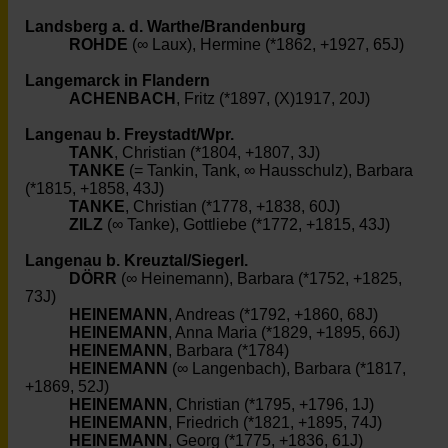
Landsberg a. d. Warthe/Brandenburg
ROHDE
(∞ Laux), Hermine (*1862, +1927, 65J)
Langemarck in Flandern
ACHENBACH
, Fritz (*1897, (X)1917, 20J)
Langenau b. Freystadt/Wpr.
TANK
, Christian (*1804, +1807, 3J)
TANKE
(= Tankin, Tank, ∞ Hausschulz), Barbara
(*1815, +1858, 43J)
TANKE
, Christian (*1778, +1838, 60J)
ZILZ
(∞ Tanke), Gottliebe (*1772, +1815, 43J)
Langenau b. Kreuztal/Siegerl.
DÖRR
(∞ Heinemann), Barbara (*1752, +1825,
73J)
HEINEMANN
, Andreas (*1792, +1860, 68J)
HEINEMANN
, Anna Maria (*1829, +1895, 66J)
HEINEMANN
, Barbara (*1784)
HEINEMANN
(∞ Langenbach), Barbara (*1817,
+1869, 52J)
HEINEMANN
, Christian (*1795, +1796, 1J)
HEINEMANN
, Friedrich (*1821, +1895, 74J)
HEINEMANN
, Georg (*1775, +1836, 61J)