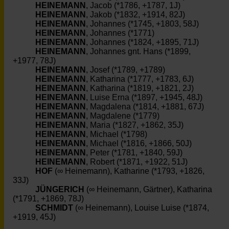
HEINEMANN
, Jacob (*1786, +1787, 1J)
HEINEMANN
, Jakob (*1832, +1914, 82J)
HEINEMANN
, Johannes (*1745, +1803, 58J)
HEINEMANN
, Johannes (*1771)
HEINEMANN
, Johannes (*1824, +1895, 71J)
HEINEMANN
, Johannes gnt. Hans (*1899,
+1977, 78J)
HEINEMANN
, Josef (*1789, +1789)
HEINEMANN
, Katharina (*1777, +1783, 6J)
HEINEMANN
, Katharina (*1819, +1821, 2J)
HEINEMANN
, Luise Erna (*1897, +1945, 48J)
HEINEMANN
, Magdalena (*1814, +1881, 67J)
HEINEMANN
, Magdalene (*1779)
HEINEMANN
, Maria (*1827, +1862, 35J)
HEINEMANN
, Michael (*1798)
HEINEMANN
, Michael (*1816, +1866, 50J)
HEINEMANN
, Peter (*1781, +1840, 59J)
HEINEMANN
, Robert (*1871, +1922, 51J)
HOF
(∞ Heinemann), Katharine (*1793, +1826,
33J)
JÜNGERICH
(∞ Heinemann, Gärtner), Katharina
(*1791, +1869, 78J)
SCHMIDT
(∞ Heinemann), Louise Luise (*1874,
+1919, 45J)