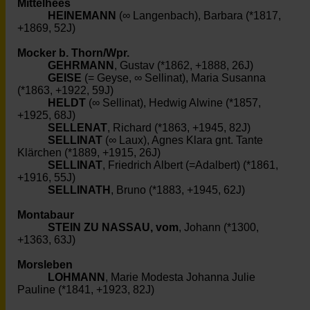
Mittelhees
HEINEMANN
(∞ Langenbach), Barbara (*1817,
+1869, 52J)
Mocker b. Thorn/Wpr.
GEHRMANN
, Gustav (*1862, +1888, 26J)
GEISE
(= Geyse, ∞ Sellinat), Maria Susanna
(*1863, +1922, 59J)
HELDT
(∞ Sellinat), Hedwig Alwine (*1857,
+1925, 68J)
SELLENAT
, Richard (*1863, +1945, 82J)
SELLINAT
(∞ Laux), Agnes Klara gnt. Tante
Klärchen (*1889, +1915, 26J)
SELLINAT
, Friedrich Albert (=Adalbert) (*1861,
+1916, 55J)
SELLINATH
, Bruno (*1883, +1945, 62J)
Montabaur
STEIN ZU NASSAU, vom
, Johann (*1300,
+1363, 63J)
Morsleben
LOHMANN
, Marie Modesta Johanna Julie
Pauline (*1841, +1923, 82J)