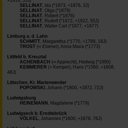
+1916, 55J)
SELLINAT
, Ida (*1873, +1876, 3J)
SELLINAT
, Olga (*1879)
SELLINAT
, Robert (*1876)
SELLINAT
, Rudolf (*1872, +1922, 50J)
SELLINAT
, Walter Carl (*1877, +1877)
Limburg a. d. Lahn
SCHMITT
, Margaretha (*1770, +1789, 19J)
TROST
(∞ Ebener), Anna Maria (*1773)
Littfeld b. Kreuztal
ACHENBACH
(∞ Apprecht), Hedwig (*1890)
KEMMERER
(= Kemper), Hans (*1560, +1608,
48J)
Littschen, Kr. Marienwerder
POPOWSKI
, Johann (*1800, +1872, 72J)
Ludwigsburg
HEINEMANN
, Magdalene (*1779)
Ludwigseck b. Erndtebrück
VÖLKEL
, Johannes (*1600, +1676, 76J)