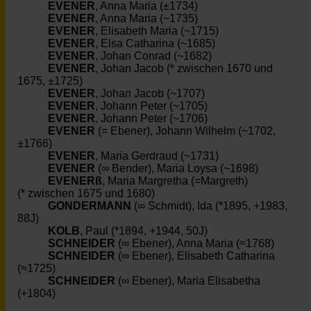
EVENER
, Anna Maria (±1734)
EVENER
, Anna Maria (~1735)
EVENER
, Elisabeth Maria (~1715)
EVENER
, Elsa Catharina (~1685)
EVENER
, Johan Conrad (~1682)
EVENER
, Johan Jacob (* zwischen 1670 und
1675, ±1725)
EVENER
, Johan Jacob (~1707)
EVENER
, Johann Peter (~1705)
EVENER
, Johann Peter (~1706)
EVENER
(= Ebener), Johann Wilhelm (~1702,
±1766)
EVENER
, Maria Gerdraud (~1731)
EVENER
(∞ Bender), Maria Loysa (~1698)
EVENERß
, Maria Margretha (=Margreth)
(* zwischen 1675 und 1680)
GONDERMANN
(∞ Schmidt), Ida (*1895, +1983,
88J)
KOLB
, Paul (*1894, +1944, 50J)
SCHNEIDER
(∞ Ebener), Anna Maria (≈1768)
SCHNEIDER
(∞ Ebener), Elisabeth Catharina
(≈1725)
SCHNEIDER
(∞ Ebener), Maria Elisabetha
(+1804)