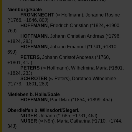
Nienburg/Saale
FRONKNECHT
(∞ Hoffmann), Johanne Rosine
(*1766, +1846, 80J)
HOFFMANN
, Friedrich Christian (*1824, +1900,
76J)
HOFFMANN
, Johann Christian Andreas (*1796,
+1824, 28J)
HOFFMANN
, Johann Emanuel (*1741, +1810,
69J)
PETERS
, Johann Christof Andreas (*1760,
+1801, 41J)
PETERS
(∞ Hoffmann), Wilhelmina Maria (*1801,
+1824, 23J)
SCHRÖTER
(∞ Peters), Dorothea Wilhelmine
(*1773, +1801, 28J)
Nietleben b. Halle/Saale
HOFFMANN
, Paul Max (*1854, +1899, 45J)
Oberdielfen b. Wilnsdorf/Siegerl.
NÜßER
, Johann (*1685, +1731, 46J)
NÜßER
(∞ Nöh), Maria Catharina (*1710, +1744,
34J)