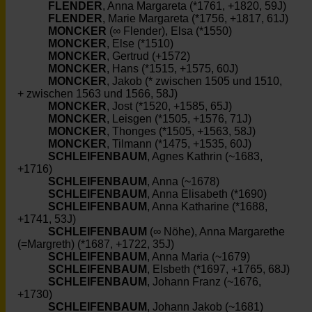
FLENDER
, Anna Margareta (*1761, +1820, 59J)
FLENDER
, Marie Margareta (*1756, +1817, 61J)
MONCKER
(∞ Flender), Elsa (*1550)
MONCKER
, Else (*1510)
MONCKER
, Gertrud (+1572)
MONCKER
, Hans (*1515, +1575, 60J)
MONCKER
, Jakob (* zwischen 1505 und 1510,
+ zwischen 1563 und 1566, 58J)
MONCKER
, Jost (*1520, +1585, 65J)
MONCKER
, Leisgen (*1505, +1576, 71J)
MONCKER
, Thonges (*1505, +1563, 58J)
MONCKER
, Tilmann (*1475, +1535, 60J)
SCHLEIFENBAUM
, Agnes Kathrin (~1683,
+1716)
SCHLEIFENBAUM
, Anna (~1678)
SCHLEIFENBAUM
, Anna Elisabeth (*1690)
SCHLEIFENBAUM
, Anna Katharine (*1688,
+1741, 53J)
SCHLEIFENBAUM
(∞ Nöhe), Anna Margarethe
(=Margreth) (*1687, +1722, 35J)
SCHLEIFENBAUM
, Anna Maria (~1679)
SCHLEIFENBAUM
, Elsbeth (*1697, +1765, 68J)
SCHLEIFENBAUM
, Johann Franz (~1676,
+1730)
SCHLEIFENBAUM
, Johann Jakob (~1681)