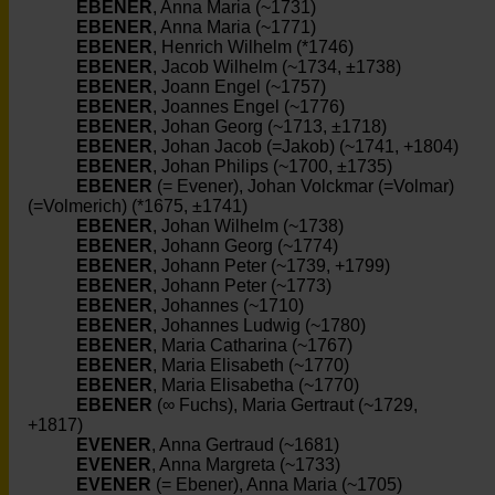
EBENER
, Anna Maria (~1731)
EBENER
, Anna Maria (~1771)
EBENER
, Henrich Wilhelm (*1746)
EBENER
, Jacob Wilhelm (~1734, ±1738)
EBENER
, Joann Engel (~1757)
EBENER
, Joannes Engel (~1776)
EBENER
, Johan Georg (~1713, ±1718)
EBENER
, Johan Jacob (=Jakob) (~1741, +1804)
EBENER
, Johan Philips (~1700, ±1735)
EBENER
(= Evener), Johan Volckmar (=Volmar)
(=Volmerich) (*1675, ±1741)
EBENER
, Johan Wilhelm (~1738)
EBENER
, Johann Georg (~1774)
EBENER
, Johann Peter (~1739, +1799)
EBENER
, Johann Peter (~1773)
EBENER
, Johannes (~1710)
EBENER
, Johannes Ludwig (~1780)
EBENER
, Maria Catharina (~1767)
EBENER
, Maria Elisabeth (~1770)
EBENER
, Maria Elisabetha (~1770)
EBENER
(∞ Fuchs), Maria Gertraut (~1729,
+1817)
EVENER
, Anna Gertraud (~1681)
EVENER
, Anna Margreta (~1733)
EVENER
(= Ebener), Anna Maria (~1705)