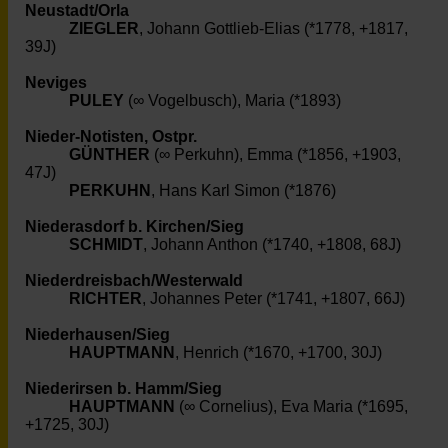
Neustadt/Orla
ZIEGLER
, Johann Gottlieb-Elias (*1778, +1817,
39J)
Neviges
PULEY
(∞ Vogelbusch), Maria (*1893)
Nieder-Notisten, Ostpr.
GÜNTHER
(∞ Perkuhn), Emma (*1856, +1903,
47J)
PERKUHN
, Hans Karl Simon (*1876)
Niederasdorf b. Kirchen/Sieg
SCHMIDT
, Johann Anthon (*1740, +1808, 68J)
Niederdreisbach/Westerwald
RICHTER
, Johannes Peter (*1741, +1807, 66J)
Niederhausen/Sieg
HAUPTMANN
, Henrich (*1670, +1700, 30J)
Niederirsen b. Hamm/Sieg
HAUPTMANN
(∞ Cornelius), Eva Maria (*1695,
+1725, 30J)