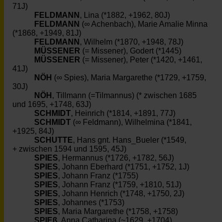
71J)
FELDMANN
, Lina (*1882, +1962, 80J)
FELDMANN
(∞ Achenbach), Marie Amalie Minna
(*1868, +1949, 81J)
FELDMANN
, Wilhelm (*1870, +1948, 78J)
MÜSSENER
(= Missener), Godert (*1445)
MÜSSENER
(= Missener), Peter (*1420, +1461,
41J)
NÖH
(∞ Spies), Maria Margarethe (*1729, +1759,
30J)
NÖH
, Tillmann (=Tilmannus) (* zwischen 1685
und 1695, +1748, 63J)
SCHMIDT
, Heinrich (*1814, +1891, 77J)
SCHMIDT
(∞ Feldmann), Wilhelmina (*1841,
+1925, 84J)
SCHUTTE
, Hans gnt. Hans_Bueler (*1549,
+ zwischen 1594 und 1595, 45J)
SPIES
, Hermannus (*1726, +1782, 56J)
SPIES
, Johann Eberhard (*1751, +1752, 1J)
SPIES
, Johann Franz (*1755)
SPIES
, Johann Franz (*1759, +1810, 51J)
SPIES
, Johann Henrich (*1748, +1750, 2J)
SPIES
, Johannes (*1753)
SPIES
, Maria Margarethe (*1758, +1758)
SPIEß
, Anna Catharina (~1629, +1704)