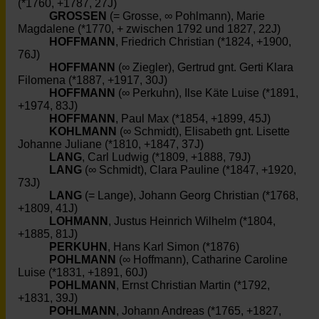
(*1760, +1787, 27J)
GROSSEN
(= Grosse, ∞ Pohlmann), Marie
Magdalene (*1770, + zwischen 1792 und 1827, 22J)
HOFFMANN
, Friedrich Christian (*1824, +1900,
76J)
HOFFMANN
(∞ Ziegler), Gertrud gnt. Gerti Klara
Filomena (*1887, +1917, 30J)
HOFFMANN
(∞ Perkuhn), Ilse Käte Luise (*1891,
+1974, 83J)
HOFFMANN
, Paul Max (*1854, +1899, 45J)
KOHLMANN
(∞ Schmidt), Elisabeth gnt. Lisette
Johanne Juliane (*1810, +1847, 37J)
LANG
, Carl Ludwig (*1809, +1888, 79J)
LANG
(∞ Schmidt), Clara Pauline (*1847, +1920,
73J)
LANG
(= Lange), Johann Georg Christian (*1768,
+1809, 41J)
LOHMANN
, Justus Heinrich Wilhelm (*1804,
+1885, 81J)
PERKUHN
, Hans Karl Simon (*1876)
POHLMANN
(∞ Hoffmann), Catharine Caroline
Luise (*1831, +1891, 60J)
POHLMANN
, Ernst Christian Martin (*1792,
+1831, 39J)
POHLMANN
, Johann Andreas (*1765, +1827,