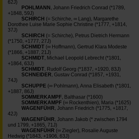
62J)
POHLMANN
, Johann Friedrich Conrad (*1789,
+1848, 59J)
SCHIRCH
(= Schirche, ∞ Lang), Margarethe
Dorothee Luise Marie Sophie Christine (*1777, +1814,
37J)
SCHIRCH
(= Schirche), Petrus Dietrich Hermann
(*1750, +1777, 27J)
SCHMIDT
(∞ Hoffmann), Gertrud Klara Modeste
(*1866, +1887, 21J)
SCHMIDT
, Michael Leopold Lebrecht (*1801,
+1864, 63J)
SCHMIDT
, Rudolf Georg (*1837, +1920, 83J)
SCHNEIDER
, Gustav Conrad (*1857, +1931,
74J)
SCHUPPE
(∞ Pohlmann), Anna Elisabeth (*1801,
+1887, 86J)
SOMMERKAMPF
, Balthasar (*1600)
SOMMERKAMPF
(∞ Rockenthien), Maria (*1625)
WAGENFÜHR
, Johann Friedrich (*1775, +1817,
42J)
WAGENFÜHR
, Johann Jakob (* zwischen 1794
und 1799, +1865, 71J)
WAGENFÜHR
(∞ Ziegler), Rosalie Auguste
Hedwig (*1843, +1906, 63J)