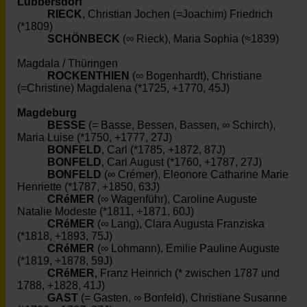
Lübbersdorf
RIECK
, Christian Jochen (=Joachim) Friedrich
(*1809)
SCHÖNBECK
(∞ Rieck), Maria Sophia (≈1839)
Magdala / Thüringen
ROCKENTHIEN
(∞ Bogenhardt), Christiane
(=Christine) Magdalena (*1725, +1770, 45J)
Magdeburg
BESSE
(= Basse, Bessen, Bassen, ∞ Schirch),
Maria Luise (*1750, +1777, 27J)
BONFELD
, Carl (*1785, +1872, 87J)
BONFELD
, Carl August (*1760, +1787, 27J)
BONFELD
(∞ Crémer), Eleonore Catharine Marie
Henriette (*1787, +1850, 63J)
CRéMER
(∞ Wagenführ), Caroline Auguste
Natalie Modeste (*1811, +1871, 60J)
CRéMER
(∞ Lang), Clara Augusta Franziska
(*1818, +1893, 75J)
CRéMER
(∞ Lohmann), Emilie Pauline Auguste
(*1819, +1878, 59J)
CRéMER
, Franz Heinrich (* zwischen 1787 und
1788, +1828, 41J)
GAST
(= Gasten, ∞ Bonfeld), Christiane Susanne