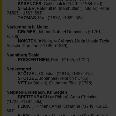
SPRENGER
, Gottschalck (*1470, +1534, 64J)
STELER
, Peter uff Mißnershutten (= Stoler), Peter
(*1505, +1563, 58J)
THOMAS
, Paul (*1877, +1929, 52J)
Nackenheim b. Mainz
CRéMER
, Johann Gabriel Dominicus (~1761,
+1788)
NOISTEN
(= Noist, ∞ Crémer), Maria Ursula Tecla
Aloisine Caroline (~1765, +1839)
Naumburg/Saale
ROCKENTHIEN
, Peter (*1655, ±1722)
Nenkersdorf
STÖTZEL
, Christian (*1816, +1857, 41J)
STÖTZEL
, Johannes Heinrich (*1785)
VITT
(∞ Stötzel), Catharine Elise (*1785)
Netphen-Dreisbach, Kr. Siegen
BREITENBACH
(∞ Pithan), Anna Christine
(*1728, +1787, 59J)
FLICK
(∞ Pithan), Anna Katharina (*1749, +1815,
66J)
FLICK
(∞ Pithan), Maria Katharina (*1700, +1764,