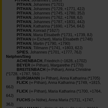
PITHAN
, Johannes (*1695)
PITHAN
, Johannes (*1701)
PITHAN
, Johannes (*1729, +1771, 42J)
PITHAN
, Johannes (*1745, +1780, 35J)
PITHAN
, Johannes (*1762, +1768, 6J)
PITHAN
, Johannes (*1787, +1831, 44J)
PITHAN
, Katharina (*1690, +1754, 64J)
PITHAN
, Konrad (*1627)
PITHAN
, Maria Elisabeth (*1731, +1739, 8J)
PITHAN
(∞ Eichert), Maria Elisabeth (*1748)
PITHAN
, Martin (*1790, +1790)
PITHAN
, Tillmann (*1741, +1803, 62J)
SPIES
, Johannes (*1701, +1777, 76J)
Netphen/Sieg
ACHENBACH
, Friedrich (~1628, ±1702)
BEYER
(∞ Pithan), Margarethe (*1770)
BREITENBACH
(∞ Pithan), Anna Christine
(*1728, +1787, 59J)
BURGMANN
(∞ Pithan), Anna Katharina (*1705)
FLICK
(∞ Pithan), Anna Katharina (*1749, +1815,
66J)
FLICK
(∞ Pithan), Maria Katharina (*1700, +1764,
64J)
FUCHS
(∞ Nöhe), Anna Maria (*1711, +1747,
36J)