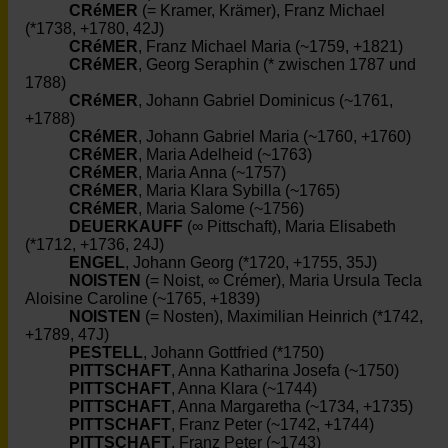
CRéMER
(= Kramer, Krämer), Franz Michael
(*1738, +1780, 42J)
CRéMER
, Franz Michael Maria (~1759, +1821)
CRéMER
, Georg Seraphin (* zwischen 1787 und
1788)
CRéMER
, Johann Gabriel Dominicus (~1761,
+1788)
CRéMER
, Johann Gabriel Maria (~1760, +1760)
CRéMER
, Maria Adelheid (~1763)
CRéMER
, Maria Anna (~1757)
CRéMER
, Maria Klara Sybilla (~1765)
CRéMER
, Maria Salome (~1756)
DEUERKAUFF
(∞ Pittschaft), Maria Elisabeth
(*1712, +1736, 24J)
ENGEL
, Johann Georg (*1720, +1755, 35J)
NOISTEN
(= Noist, ∞ Crémer), Maria Ursula Tecla
Aloisine Caroline (~1765, +1839)
NOISTEN
(= Nosten), Maximilian Heinrich (*1742,
+1789, 47J)
PESTELL
, Johann Gottfried (*1750)
PITTSCHAFT
, Anna Katharina Josefa (~1750)
PITTSCHAFT
, Anna Klara (~1744)
PITTSCHAFT
, Anna Margaretha (~1734, +1735)
PITTSCHAFT
, Franz Peter (~1742, +1744)
PITTSCHAFT
, Franz Peter (~1743)