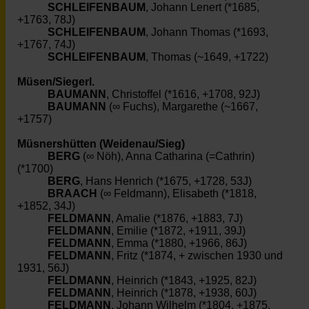
SCHLEIFENBAUM
, Johann Lenert (*1685,
+1763, 78J)
SCHLEIFENBAUM
, Johann Thomas (*1693,
+1767, 74J)
SCHLEIFENBAUM
, Thomas (~1649, +1722)
Müsen/Siegerl.
BAUMANN
, Christoffel (*1616, +1708, 92J)
BAUMANN
(∞ Fuchs), Margarethe (~1667,
+1757)
Müsnershütten (Weidenau/Sieg)
BERG
(∞ Nöh), Anna Catharina (=Cathrin)
(*1700)
BERG
, Hans Henrich (*1675, +1728, 53J)
BRAACH
(∞ Feldmann), Elisabeth (*1818,
+1852, 34J)
FELDMANN
, Amalie (*1876, +1883, 7J)
FELDMANN
, Emilie (*1872, +1911, 39J)
FELDMANN
, Emma (*1880, +1966, 86J)
FELDMANN
, Fritz (*1874, + zwischen 1930 und
1931, 56J)
FELDMANN
, Heinrich (*1843, +1925, 82J)
FELDMANN
, Heinrich (*1878, +1938, 60J)
FELDMANN
, Johann Wilhelm (*1804, +1875,