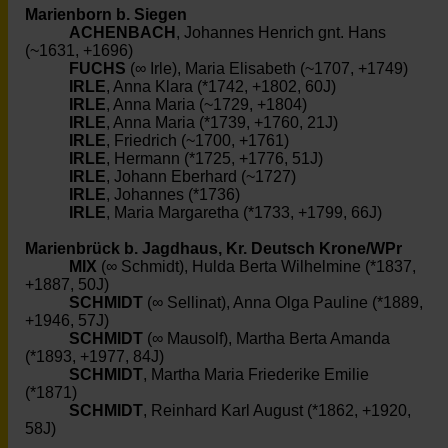
Marienborn b. Siegen
ACHENBACH
, Johannes Henrich gnt. Hans
(~1631, +1696)
FUCHS
(∞ Irle), Maria Elisabeth (~1707, +1749)
IRLE
, Anna Klara (*1742, +1802, 60J)
IRLE
, Anna Maria (~1729, +1804)
IRLE
, Anna Maria (*1739, +1760, 21J)
IRLE
, Friedrich (~1700, +1761)
IRLE
, Hermann (*1725, +1776, 51J)
IRLE
, Johann Eberhard (~1727)
IRLE
, Johannes (*1736)
IRLE
, Maria Margaretha (*1733, +1799, 66J)
Marienbrück b. Jagdhaus, Kr. Deutsch Krone/WPr
MIX
(∞ Schmidt), Hulda Berta Wilhelmine (*1837,
+1887, 50J)
SCHMIDT
(∞ Sellinat), Anna Olga Pauline (*1889,
+1946, 57J)
SCHMIDT
(∞ Mausolf), Martha Berta Amanda
(*1893, +1977, 84J)
SCHMIDT
, Martha Maria Friederike Emilie
(*1871)
SCHMIDT
, Reinhard Karl August (*1862, +1920,
58J)