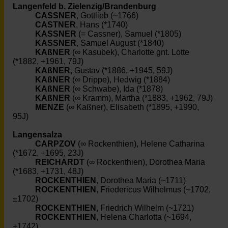
Langenfeld b. Zielenzig/Brandenburg
CASSNER
, Gottlieb (~1766)
CASTNER
, Hans (*1740)
KASSNER
(= Cassner), Samuel (*1805)
KASSNER
, Samuel August (*1840)
KAßNER
(∞ Kasubek), Charlotte gnt. Lotte
(*1882, +1961, 79J)
KAßNER
, Gustav (*1886, +1945, 59J)
KAßNER
(∞ Drippe), Hedwig (*1884)
KAßNER
(∞ Schwabe), Ida (*1878)
KAßNER
(∞ Kramm), Martha (*1883, +1962, 79J)
MENZE
(∞ Kaßner), Elisabeth (*1895, +1990,
95J)
Langensalza
CARPZOV
(∞ Rockenthien), Helene Catharina
(*1672, +1695, 23J)
REICHARDT
(∞ Rockenthien), Dorothea Maria
(*1683, +1731, 48J)
ROCKENTHIEN
, Dorothea Maria (~1711)
ROCKENTHIEN
, Friedericus Wilhelmus (~1702,
±1702)
ROCKENTHIEN
, Friedrich Wilhelm (~1721)
ROCKENTHIEN
, Helena Charlotta (~1694,
+1742)