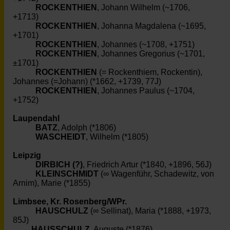
ROCKENTHIEN
, Johann Wilhelm (~1706,
+1713)
ROCKENTHIEN
, Johanna Magdalena (~1695,
+1701)
ROCKENTHIEN
, Johannes (~1708, +1751)
ROCKENTHIEN
, Johannes Gregorius (~1701,
±1701)
ROCKENTHIEN
(= Rockenthiem, Rockentin),
Johannes (=Johann) (*1662, +1739, 77J)
ROCKENTHIEN
, Johannes Paulus (~1704,
+1752)
Laupendahl
BATZ
, Adolph (*1806)
WASCHEIDT
, Wilhelm (*1805)
Leipzig
DIRBICH (?)
, Friedrich Artur (*1840, +1896, 56J)
KLEINSCHMIDT
(∞ Wagenführ, Schadewitz, von
Arnim), Marie (*1855)
Limbsee, Kr. Rosenberg/WPr.
HAUSCHULZ
(∞ Sellinat), Maria (*1888, +1973,
85J)
HAUSSCHULZ
, Auguste (*1876)