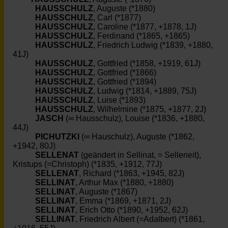
HAUSSCHULZ
, Auguste (*1880)
HAUSSCHULZ
, Carl (*1877)
HAUSSCHULZ
, Caroline (*1877, +1878, 1J)
HAUSSCHULZ
, Ferdinand (*1865, +1865)
HAUSSCHULZ
, Friedrich Ludwig (*1839, +1880,
41J)
HAUSSCHULZ
, Gottfried (*1858, +1919, 61J)
HAUSSCHULZ
, Gottfried (*1866)
HAUSSCHULZ
, Gottfried (*1894)
HAUSSCHULZ
, Ludwig (*1814, +1889, 75J)
HAUSSCHULZ
, Luise (*1893)
HAUSSCHULZ
, Wilhelmine (*1875, +1877, 2J)
JASCH
(∞ Hausschulz), Louise (*1836, +1880,
44J)
PICHUTZKI
(∞ Hauschulz), Auguste (*1862,
+1942, 80J)
SELLENAT
(geändert in Sellinat, = Selleneit),
Kristups (=Christoph) (*1835, +1912, 77J)
SELLENAT
, Richard (*1863, +1945, 82J)
SELLINAT
, Arthur Max (*1880, +1880)
SELLINAT
, Auguste (*1867)
SELLINAT
, Emma (*1869, +1871, 2J)
SELLINAT
, Erich Otto (*1890, +1952, 62J)
SELLINAT
, Friedrich Albert (=Adalbert) (*1861,