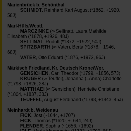
Marienbrück b. Schönthal
SCHMIDT
, Reinhard Karl August (*1862, +1920,
58J)
Marl-Hüls/Westf.
MARCZINKE
(∞ Sellinat), Laura Mathilde
Elisabeth (*1878, +1926, 48J)
SELLINAT
, Rudolf (*1872, +1922, 50J)
SPITZBARTH
(∞ Vater), Berta (*1878, +1946,
68J)
VATER
, Otto Eduard (*1876, +1972, 96J)
Märkisch Friedland, Kr. Deutsch Krone/Wpr.
GENSICHEN
, Carl Theodor (*1799, +1856, 57J)
KRÜGER
(∞ Teuffel), Johanna (=Anna) Charlotte
(*1798, +1826, 28J)
MATTHAEI
(∞ Gensichen), Henriette Christiane
(*1804, +1837, 33J)
TEUFFEL
, August Ferdinand (*1798, +1843, 45J)
Meinhardt b. Weidenau
FICK
, Jost (~1644, +1707)
FICK
, Thomas (*1620, +1644, 24J)
FLENDER
, Sophia (~1656, +1692)