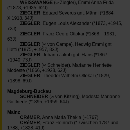
WEISSWANGE
(∞ Ziegler), Emmi Anna Frida
(*1873, +1935, 62J)
ZIEGLER
, Eduard Severus gnt. Männi (*1884,
X 1918, 34J)
ZIEGLER
, Eugen Louis Alexander (*1873, +1945,
72J)
ZIEGLER
, Franz Georg Ottokar (*1868, +1931,
63J)
ZIEGLER
(∞ von Campe), Hedwig Emmi gnt.
Hetti (*1875, +1957, 82J)
ZIEGLER
, Johann Jakob gnt. Hans (*1867,
+1940, 73J)
ZIEGLER
(∞ Schneider), Marianne Henriette
Modeste (*1866, +1928, 62J)
ZIEGLER
, Theodor Wilhelm Ottokar (*1829,
+1898, 69J)
Magdeburg-Buckau
SCHNEIDER
(∞ von Kitzing), Modesta Marianne
Gottfriede (*1895, +1959, 64J)
Mainz
CRéMER
, Anna Maria Thekla (~1767)
CRéMER
, Franz Heinrich (* zwischen 1787 und
1788, +1828, 41J)