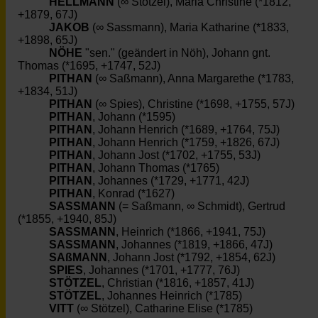
HELLMANN
(∞ Stötzel), Maria Christine (*1812,
+1879, 67J)
JAKOB
(∞ Sassmann), Maria Katharine (*1833,
+1898, 65J)
NÖHE
"sen." (geändert in Nöh), Johann gnt.
Thomas (*1695, +1747, 52J)
PITHAN
(∞ Saßmann), Anna Margarethe (*1783,
+1834, 51J)
PITHAN
(∞ Spies), Christine (*1698, +1755, 57J)
PITHAN
, Johann (*1595)
PITHAN
, Johann Henrich (*1689, +1764, 75J)
PITHAN
, Johann Henrich (*1759, +1826, 67J)
PITHAN
, Johann Jost (*1702, +1755, 53J)
PITHAN
, Johann Thomas (*1765)
PITHAN
, Johannes (*1729, +1771, 42J)
PITHAN
, Konrad (*1627)
SASSMANN
(= Saßmann, ∞ Schmidt), Gertrud
(*1855, +1940, 85J)
SASSMANN
, Heinrich (*1866, +1941, 75J)
SASSMANN
, Johannes (*1819, +1866, 47J)
SAßMANN
, Johann Jost (*1792, +1854, 62J)
SPIES
, Johannes (*1701, +1777, 76J)
STÖTZEL
, Christian (*1816, +1857, 41J)
STÖTZEL
, Johannes Heinrich (*1785)
VITT
(∞ Stötzel), Catharine Elise (*1785)