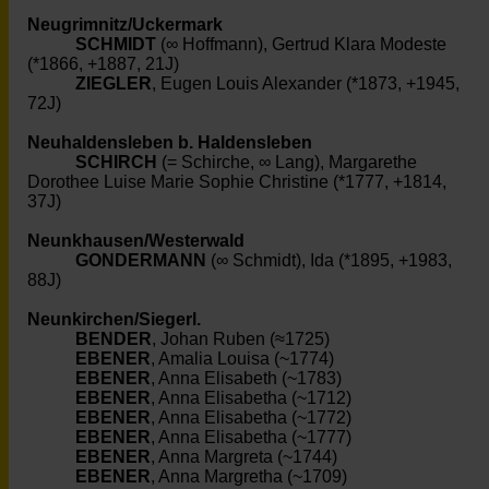
Neugrimnitz/Uckermark
SCHMIDT
(∞ Hoffmann), Gertrud Klara Modeste
(*1866, +1887, 21J)
ZIEGLER
, Eugen Louis Alexander (*1873, +1945,
72J)
Neuhaldensleben b. Haldensleben
SCHIRCH
(= Schirche, ∞ Lang), Margarethe
Dorothee Luise Marie Sophie Christine (*1777, +1814,
37J)
Neunkhausen/Westerwald
GONDERMANN
(∞ Schmidt), Ida (*1895, +1983,
88J)
Neunkirchen/Siegerl.
BENDER
, Johan Ruben (≈1725)
EBENER
, Amalia Louisa (~1774)
EBENER
, Anna Elisabeth (~1783)
EBENER
, Anna Elisabetha (~1712)
EBENER
, Anna Elisabetha (~1772)
EBENER
, Anna Elisabetha (~1777)
EBENER
, Anna Margreta (~1744)
EBENER
, Anna Margretha (~1709)