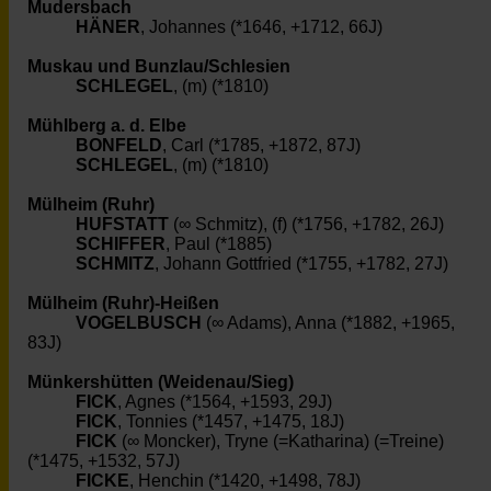
Mudersbach
HÄNER
, Johannes (*1646, +1712, 66J)
Muskau und Bunzlau/Schlesien
SCHLEGEL
, (m) (*1810)
Mühlberg a. d. Elbe
BONFELD
, Carl (*1785, +1872, 87J)
SCHLEGEL
, (m) (*1810)
Mülheim (Ruhr)
HUFSTATT
(∞ Schmitz), (f) (*1756, +1782, 26J)
SCHIFFER
, Paul (*1885)
SCHMITZ
, Johann Gottfried (*1755, +1782, 27J)
Mülheim (Ruhr)-Heißen
VOGELBUSCH
(∞ Adams), Anna (*1882, +1965,
83J)
Münkershütten (Weidenau/Sieg)
FICK
, Agnes (*1564, +1593, 29J)
FICK
, Tonnies (*1457, +1475, 18J)
FICK
(∞ Moncker), Tryne (=Katharina) (=Treine)
(*1475, +1532, 57J)
FICKE
, Henchin (*1420, +1498, 78J)