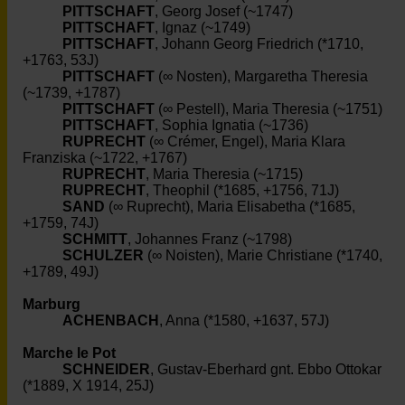
PITTSCHAFT
, Georg Josef (~1747)
PITTSCHAFT
, Ignaz (~1749)
PITTSCHAFT
, Johann Georg Friedrich (*1710,
+1763, 53J)
PITTSCHAFT
(∞ Nosten), Margaretha Theresia
(~1739, +1787)
PITTSCHAFT
(∞ Pestell), Maria Theresia (~1751)
PITTSCHAFT
, Sophia Ignatia (~1736)
RUPRECHT
(∞ Crémer, Engel), Maria Klara
Franziska (~1722, +1767)
RUPRECHT
, Maria Theresia (~1715)
RUPRECHT
, Theophil (*1685, +1756, 71J)
SAND
(∞ Ruprecht), Maria Elisabetha (*1685,
+1759, 74J)
SCHMITT
, Johannes Franz (~1798)
SCHULZER
(∞ Noisten), Marie Christiane (*1740,
+1789, 49J)
Marburg
ACHENBACH
, Anna (*1580, +1637, 57J)
Marche le Pot
SCHNEIDER
, Gustav-Eberhard gnt. Ebbo Ottokar
(*1889, X 1914, 25J)