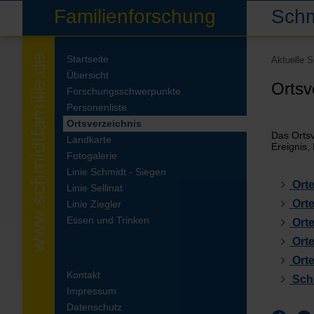
Familienforschung
Schm
Startseite
Aktuelle 
Übersicht
Ortsv
Forschungsschwerpunkte
Personenliste
Ortsverzeichnis
Das Ortsv
Landkarte
Ereignis,
Fotogalerie
Linie Schmidt - Siegen
Orte
Linie Sellinat
Orte
Linie Ziegler
Essen und Trinken
Orte
Orte
Orte
Kontakt
Schn
Impressum
Datenschutz