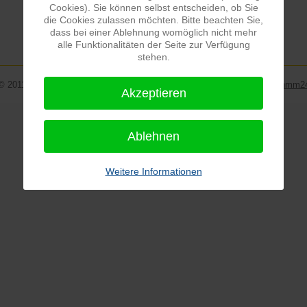
Cookies). Sie können selbst entscheiden, ob Sie
die Cookies zulassen möchten. Bitte beachten Sie,
dass bei einer Ablehnung womöglich nicht mehr
alle Funktionalitäten der Seite zur Verfügung
stehen.
© 2011-2026 www.schmidtfamilie.de | Matthias Schmidt | Realisierung:
hmm2
Akzeptieren
Ablehnen
Weitere Informationen