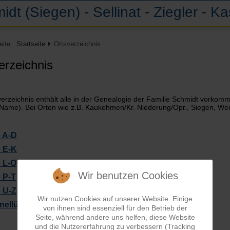
idt (Siegen) - Sellinat - Ziegler - K
Seite:
Startseite
Ortsverzeichnis
erzeichnis
erzeichnis enthält alle in der Genealogie der Familie Schmidt vorko
 Name). Bei Orten wie z.B. Kaukehmen/Kr. Niederung/Opr., Siegen, Wei
 A-D
 E-K
 L-O
Wir benutzen Cookies
 P-T
 U-Z
Wir nutzen Cookies auf unserer Website. Einige
ellübersicht über die Orte
von ihnen sind essenziell für den Betrieb der
Seite, während andere uns helfen, diese Website
und die Nutzererfahrung zu verbessern (Tracking