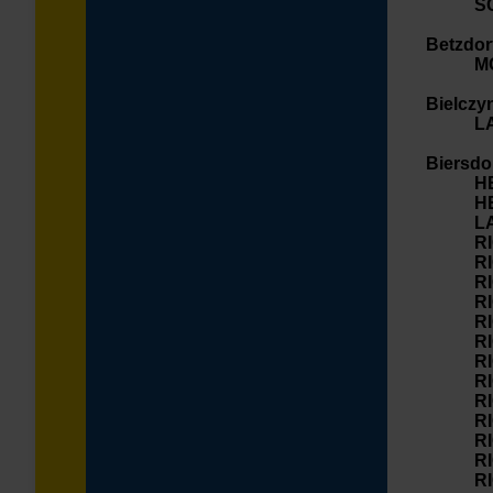
S
Betzdor
M
Bielczy
L
Biersdo
H
H
L
R
R
R
R
R
R
R
R
R
R
R
R
R