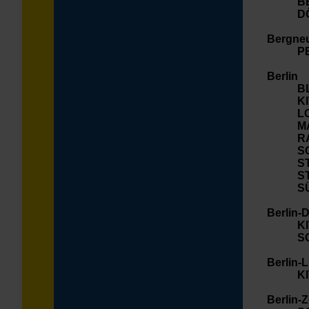
B
D
Bergneu
P
Berlin
B
KI
L
M
R
S
S
S
S
Berlin-
KI
S
Berlin-L
KI
Berlin-