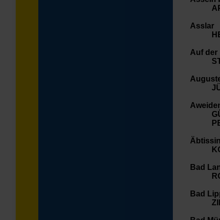
A
Asslar
H
Auf der 
S
Auguste
J
Aweiden
G
P
Äbtissi
K
Bad La
R
Bad Lip
Z