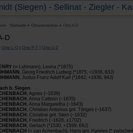
idt (Siegen) - Sellinat - Ziegler - K
Seite:
Startseite
Ortsverzeichnis
Orte A-D
A-D
|
Orte L-O
|
Orte P-T
|
Orte U-Z
ENRY
(∞ Lohmann), Leona (*1875)
OHMANN
, Georg Friedrich Ludwig (*1875, +1938, 63J)
OHMANN
, Justus Franz Adolf Karl (*1842, +1936, 94J)
ch b. Siegen
CHENBACH
, Agnes (~1639)
CHENBACH
, Anna Cattrein (~1635)
CHENBACH
, Anna Margaretha (~1643)
CHENBACH
, Christian Antonius gnt. Tönges (~1637)
CHENBACH
, Christine gnt. Stein (~1632)
CHENBACH
, Friedrich (~1628, ±1702)
CHENBACH
, Gerlach (*1530, +1599, 69J)
CHENBACH
(= van Achenbach), Hans gnt. Hannes (* zwischen