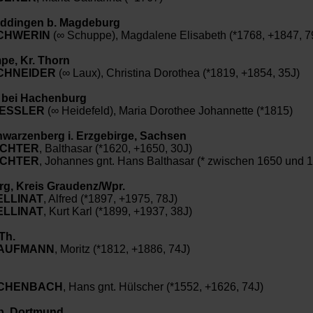
ddingen b. Magdeburg
CHWERIN
(∞ Schuppe), Magdalene Elisabeth (*1768, +1847, 7
pe, Kr. Thorn
CHNEIDER
(∞ Laux), Christina Dorothea (*1819, +1854, 35J)
t bei Hachenburg
ESSLER
(∞ Heidefeld), Maria Dorothee Johannette (*1815)
warzenberg i. Erzgebirge, Sachsen
ICHTER
, Balthasar (*1620, +1650, 30J)
ICHTER
, Johannes gnt. Hans Balthasar (* zwischen 1650 und 
g, Kreis Graudenz/Wpr.
ELLINAT
, Alfred (*1897, +1975, 78J)
ELLINAT
, Kurt Karl (*1899, +1937, 38J)
Th.
AUFMANN
, Moritz (*1812, +1886, 74J)
CHENBACH
, Hans gnt. Hülscher (*1552, +1626, 74J)
b. Dortmund