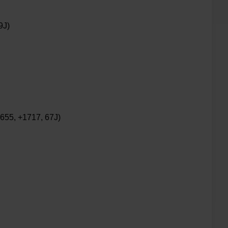
9J)
1655, +1717, 67J)