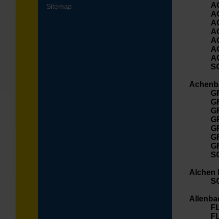
A
Sitemap
A
A
A
A
A
A
S
Achenba
G
G
G
G
G
G
G
S
Alchen 
S
Allenba
F
F