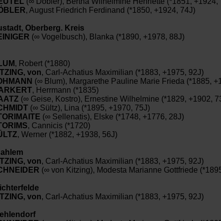
EUTEL
(∞ Döbler), Bertha Wilhelmine Henriette (*1851, +1924, 
ÖBLER
, August Friedrich Ferdinand (*1850, +1924, 74J)
stadt, Oberberg. Kreis
EINIGER
(∞ Vogelbusch), Blanka (*1890, +1978, 88J)
LUM
, Robert (*1880)
TZING, von
, Carl-Achatius Maximilian (*1883, +1975, 92J)
OHMANN
(∞ Blum), Margarethe Pauline Marie Frieda (*1885, +
ARKERT
, Herrmann (*1835)
AATZ
(∞ Geise, Kostro), Ernestine Wilhelmine (*1829, +1902, 7
CHMIDT
(∞ Sültz), Lina (*1895, +1970, 75J)
TORIMAITE
(∞ Sellenatis), Elske (*1748, +1776, 28J)
TORIMS
, Cannicis (*1720)
ÜLTZ
, Werner (*1882, +1938, 56J)
Dahlem
TZING, von
, Carl-Achatius Maximilian (*1883, +1975, 92J)
CHNEIDER
(∞ von Kitzing), Modesta Marianne Gottfriede (*189
ichterfelde
TZING, von
, Carl-Achatius Maximilian (*1883, +1975, 92J)
Zehlendorf