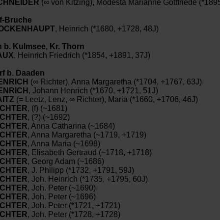
CHNEIDER
(∞ von Kitzing), Modesta Marianne Gottfriede (*189
f-Bruche
OCKENHAUPT
, Heinrich (*1680, +1728, 48J)
n b. Kulmsee, Kr. Thorn
AUX
, Heinrich Friedrich (*1854, +1891, 37J)
rf b. Daaden
ENRICH
(∞ Richter), Anna Margaretha (*1704, +1767, 63J)
ENRICH
, Johann Henrich (*1670, +1721, 51J)
AITZ
(= Leetz, Lenz, ∞ Richter), Maria (*1660, +1706, 46J)
ICHTER
, (f) (~1681)
ICHTER
, (?) (~1692)
ICHTER
, Anna Catharina (~1684)
ICHTER
, Anna Margaretha (~1719, +1719)
ICHTER
, Anna Maria (~1698)
ICHTER
, Elisabeth Gertraud (~1718, +1718)
ICHTER
, Georg Adam (~1686)
ICHTER
, J. Philipp (*1732, +1791, 59J)
ICHTER
, Joh. Heinrich (*1735, +1795, 60J)
ICHTER
, Joh. Peter (~1690)
ICHTER
, Joh. Peter (~1696)
ICHTER
, Joh. Peter (*1721, +1721)
ICHTER
, Joh. Peter (*1728, +1728)