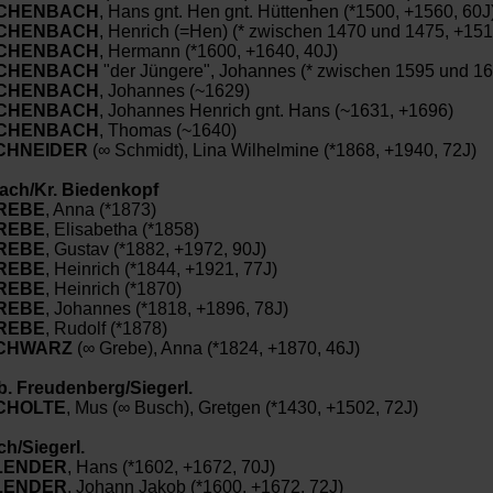
CHENBACH
, Hans gnt. Hen gnt. Hüttenhen (*1500, +1560, 60J
CHENBACH
, Henrich (=Hen) (* zwischen 1470 und 1475, +151
CHENBACH
, Hermann (*1600, +1640, 40J)
CHENBACH
"der Jüngere", Johannes (* zwischen 1595 und 16
CHENBACH
, Johannes (~1629)
CHENBACH
, Johannes Henrich gnt. Hans (~1631, +1696)
CHENBACH
, Thomas (~1640)
CHNEIDER
(∞ Schmidt), Lina Wilhelmine (*1868, +1940, 72J)
ch/Kr. Biedenkopf
REBE
, Anna (*1873)
REBE
, Elisabetha (*1858)
REBE
, Gustav (*1882, +1972, 90J)
REBE
, Heinrich (*1844, +1921, 77J)
REBE
, Heinrich (*1870)
REBE
, Johannes (*1818, +1896, 78J)
REBE
, Rudolf (*1878)
CHWARZ
(∞ Grebe), Anna (*1824, +1870, 46J)
b. Freudenberg/Siegerl.
CHOLTE
, Mus (∞ Busch), Gretgen (*1430, +1502, 72J)
ch/Siegerl.
LENDER
, Hans (*1602, +1672, 70J)
LENDER
, Johann Jakob (*1600, +1672, 72J)