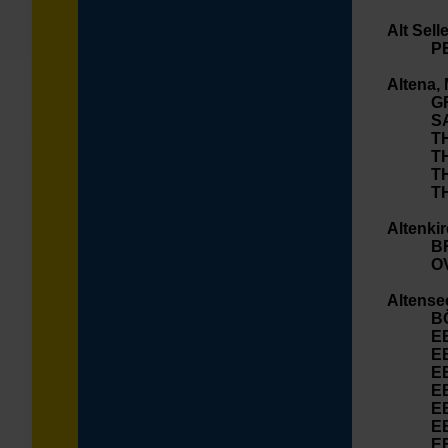
Alt Sel
P
Altena, 
G
S
T
T
T
T
Altenki
B
O
Altense
B
E
E
E
E
E
E
E