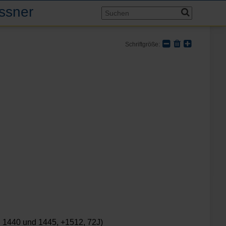
assner
Schriftgröße:
 1440 und 1445, +1512, 72J)