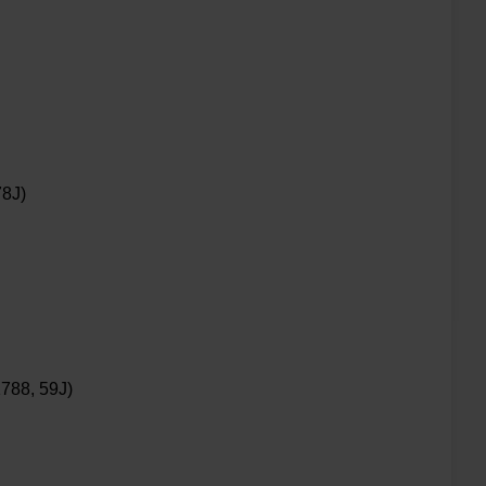
78J)
1788, 59J)