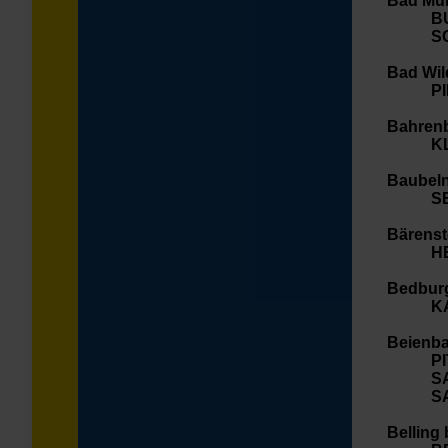
Bad Mün
B
S
Bad Wi
P
Bahren
K
Baubeln
S
Bärenste
H
Bedbur
K
Beienba
P
S
S
Belling