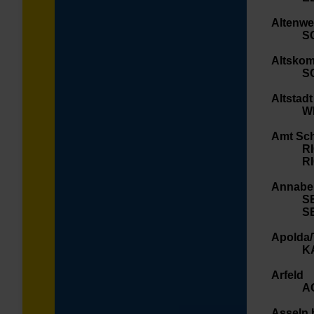
Altenwe
S
Altskom
S
Altstad
W
Amt Sch
R
R
Annaber
S
S
Apolda/
K
Arfeld
A
Asseln 