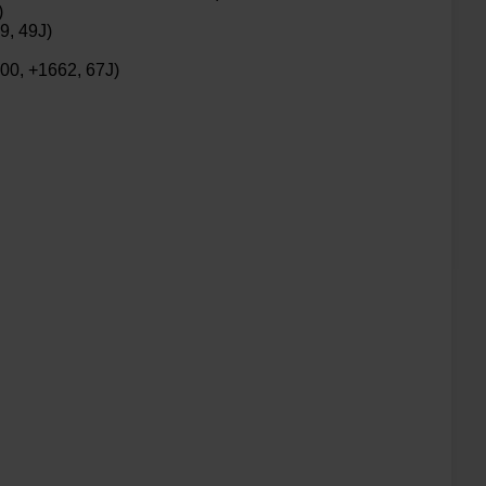
)
9, 49J)
00, +1662, 67J)