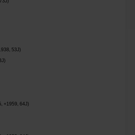
73J)
1938, 53J)
3J)
5, +1959, 64J)