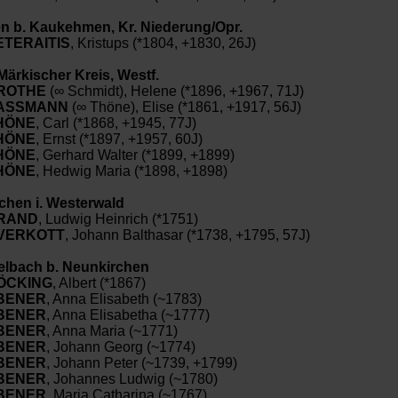
len b. Kaukehmen, Kr. Niederung/Opr.
ETERAITIS
, Kristups (*1804, +1830, 26J)
Märkischer Kreis, Westf.
ROTHE
(∞ Schmidt), Helene (*1896, +1967, 71J)
ASSMANN
(∞ Thöne), Elise (*1861, +1917, 56J)
HÖNE
, Carl (*1868, +1945, 77J)
HÖNE
, Ernst (*1897, +1957, 60J)
HÖNE
, Gerhard Walter (*1899, +1899)
HÖNE
, Hedwig Maria (*1898, +1898)
rchen i. Westerwald
RAND
, Ludwig Heinrich (*1751)
VERKOTT
, Johann Balthasar (*1738, +1795, 57J)
elbach b. Neunkirchen
ÖCKING
, Albert (*1867)
BENER
, Anna Elisabeth (~1783)
BENER
, Anna Elisabetha (~1777)
BENER
, Anna Maria (~1771)
BENER
, Johann Georg (~1774)
BENER
, Johann Peter (~1739, +1799)
BENER
, Johannes Ludwig (~1780)
BENER
, Maria Catharina (~1767)