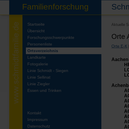
Familienforschung
Schm
Startseite
Aktuelle 
Übersicht
Orte 
Forschungsschwerpunkte
Personenliste
Orte E-K
Ortsverzeichnis
Landkarte
Aachen
Fotogalerie
H
L
Linie Schmidt - Siegen
L
Linie Sellinat
Linie Ziegler
Achenba
Essen und Trinken
A
A
A
A
A
Kontakt
A
Impressum
A
Datenschutz
A