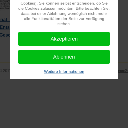
Cookies). Sie können selbst entscheiden, ob Sie
die Cookies zulassen möchten. Bitte beachten Sie,
dass bei einer Ablehnung womöglich nicht mehr
alle Funktionalitäten der Seite zur Verfügung
inat - Herkunftsorte
stehen.
Entstehung des Namens Sellinat
Geschichte der Familie Sellinat
Akzeptieren
Ablehnen
© 2011-2026 www.schmidtfamilie.de | Matthias Schmidt | Realisierung:
hmm2
Weitere Informationen