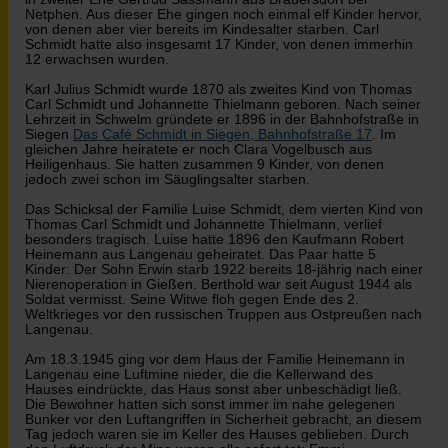
Netphen. Aus dieser Ehe gingen noch einmal elf Kinder hervor,
von denen aber vier bereits im Kindesalter starben. Carl
Schmidt hatte also insgesamt 17 Kinder, von denen immerhin
12 erwachsen wurden.
Karl Julius Schmidt wurde 1870 als zweites Kind von Thomas
Carl Schmidt und Johannette Thielmann geboren. Nach seiner
Lehrzeit in Schwelm gründete er 1896 in der Bahnhofstraße in
Siegen
Das Café Schmidt in Siegen, Bahnhofstraße 17
. Im
gleichen Jahre heiratete er noch Clara Vogelbusch aus
Heiligenhaus. Sie hatten zusammen 9 Kinder, von denen
jedoch zwei schon im Säuglingsalter starben.
Das Schicksal der Familie Luise Schmidt, dem vierten Kind von
Thomas Carl Schmidt und Johannette Thielmann, verlief
besonders tragisch. Luise hatte 1896 den Kaufmann Robert
Heinemann aus Langenau geheiratet. Das Paar hatte 5
Kinder: Der Sohn Erwin starb 1922 bereits 18-jährig nach einer
Nierenoperation in Gießen. Berthold war seit August 1944 als
Soldat vermisst. Seine Witwe floh gegen Ende des 2.
Weltkrieges vor den russischen Truppen aus Ostpreußen nach
Langenau.
Am 18.3.1945 ging vor dem Haus der Familie Heinemann in
Langenau eine Luftmine nieder, die die Kellerwand des
Hauses eindrückte, das Haus sonst aber unbeschädigt ließ.
Die Bewohner hatten sich sonst immer im nahe gelegenen
Bunker vor den Luftangriffen in Sicherheit gebracht, an diesem
Tag jedoch waren sie im Keller des Hauses geblieben. Durch