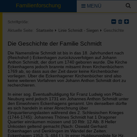
Familienforschung
MENÜ
Schriftgröße:
Aktuelle Seite:
Startseite
Linie Schmidt - Siegen
Geschichte
Die Geschichte der Familie Schmidt
Die Namenslinie Schmidt ist bis in das 18. Jahrhundert nach
(Reichshof-) Eckenhagen zurückzuverfolgen auf Johann
Anthon Schmidt, der dort um 1740 geboren wurde. Die Kirche
Eckenhagens jedoch brannte mitsamt ihren Kirchenbüchern
1769 ab, so dass aus der Zeit davor keine Kirchenbücher
vorliegen. Über die Eckenhagener Kirchenbücher sind also
keine weiteren Vorfahren von Johann Anthon Schmidt dort zu
recherchieren.
In einer sog. Eventualhuldigung für Franz Ludwig von Pfalz-
Neuburg wird jedoch 1731 ein Johannes Anthon Schmidt unter
den Einwohnern Eckenhagens genannt. Um denselben dürfte
es sich handeln in einer Abrechnung über
Einquartierungslasten während des 2. Schlesischen Krieges
(1744-1745): Johannes Thönes Schmidt hat 1 Dragoner
Quartier einräumen müssen und 10 Rtlr. 12 Alb. 8 Heller
Unkosten geltend gemacht (Nach: Oswald Gerhard:
Eckenhagen und Denklingen im Wandel der Zeiten.
Eckenhagen 1953, S. 484 f.). In einer Huldigungsliste für Hz.