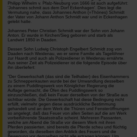
Philipp Wilhelm v. Pfalz-Neuburg von 1666 ist auch aufgeführt:
'Johannes schmit aus dem Dorf Eckenhagen'. Dies legt die
Vermutung nahe, dass Johannes Anthon (=Thönes) Schmidt
der Vater von Johann Anthon Schmidt war und in Eckenhagen
gelebt hatte.
Johannes Peter Christian Schmidt war der Sohn von Johann
Anton. Er wurde in Kirchen/Sieg geboren und starb als
Landwirt 1850 in Daaden.
Dessen Sohn Ludwig Christoph Engelbert Schmidt zog von
Daaden nach Weidenau, wo er seine Familie als Tagelöhner
zur Haardt und auch als Polizeidiener in Weidenau ernährte.
Aus seiner Zeit als Polizeidiener ist die folgende Episode über
ihn überliefert:
"Der Gewerkschaft (das sind die Teilhaber) des Eisenhammers
zu Schneppenkauten wurde bei der Umwandlung desselben
zu einem Puddlingswerk von Königlicher Regierung die
Auflage gemacht, die Öfen des Puddlingswerk so
einzuschließen, daß kein Feuer derselben von der Straße aus
sichtbar würde. Die Gewerkschaft hat diese Bedingung nicht
erfüllt, vielmehr gegen diese ausdrückliche Bestimmung
gehandelt und an dem Werk die Thüren und Fensteröffnungen
so angelegt, daß das Feuer von allen Seiten auf die am Werk
vorbeiführende Staatsstraße scheint. Mehreren Passanten,
welche am Abend die Straße vor diesem Werk mit ihren
Pferden passierten, sind bereits die Pferde scheu und flüchtig
geworden, da dieselben den Anblick des Feuers und die
Bewegung vor demselben nicht alle ertragen können. Um