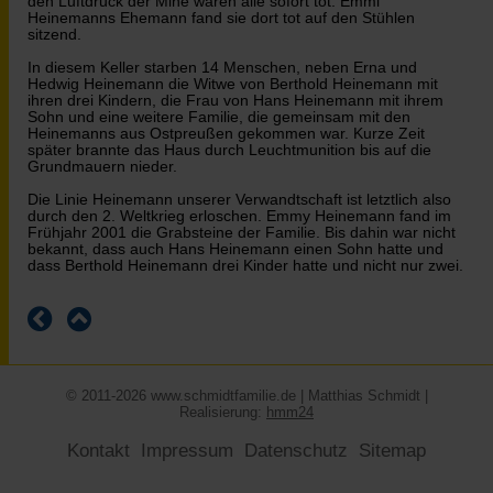
den Luftdruck der Mine waren alle sofort tot: Emmi
Heinemanns Ehemann fand sie dort tot auf den Stühlen
sitzend.
In diesem Keller starben 14 Menschen, neben Erna und
Hedwig Heinemann die Witwe von Berthold Heinemann mit
ihren drei Kindern, die Frau von Hans Heinemann mit ihrem
Sohn und eine weitere Familie, die gemeinsam mit den
Heinemanns aus Ostpreußen gekommen war. Kurze Zeit
später brannte das Haus durch Leuchtmunition bis auf die
Grundmauern nieder.
Die Linie Heinemann unserer Verwandtschaft ist letztlich also
durch den 2. Weltkrieg erloschen. Emmy Heinemann fand im
Frühjahr 2001 die Grabsteine der Familie. Bis dahin war nicht
bekannt, dass auch Hans Heinemann einen Sohn hatte und
dass Berthold Heinemann drei Kinder hatte und nicht nur zwei.
© 2011-2026 www.schmidtfamilie.de | Matthias Schmidt |
Realisierung:
hmm24
Kontakt
Impressum
Datenschutz
Sitemap