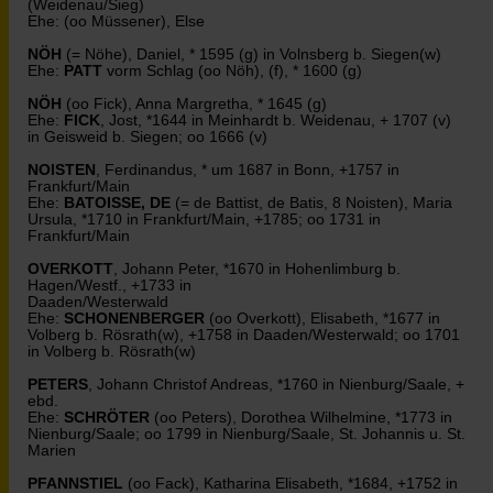
(Weidenau/Sieg)
Ehe: (oo Müssener), Else
NÖH
(= Nöhe), Daniel, * 1595 (g) in Volnsberg b. Siegen(w)
Ehe:
PATT
vorm Schlag (oo Nöh), (f), * 1600 (g)
NÖH
(oo Fick), Anna Margretha, * 1645 (g)
Ehe:
FICK
, Jost, *1644 in Meinhardt b. Weidenau, + 1707 (v)
in Geisweid b. Siegen; oo 1666 (v)
NOISTEN
, Ferdinandus, * um 1687 in Bonn, +1757 in
Frankfurt/Main
Ehe:
BATOISSE, DE
(= de Battist, de Batis, 8 Noisten), Maria
Ursula, *1710 in Frankfurt/Main, +1785; oo 1731 in
Frankfurt/Main
OVERKOTT
, Johann Peter, *1670 in Hohenlimburg b.
Hagen/Westf., +1733 in
Daaden/Westerwald
Ehe:
SCHONENBERGER
(oo Overkott), Elisabeth, *1677 in
Volberg b. Rösrath(w), +1758 in Daaden/Westerwald; oo 1701
in Volberg b. Rösrath(w)
PETERS
, Johann Christof Andreas, *1760 in Nienburg/Saale, +
ebd.
Ehe:
SCHRÖTER
(oo Peters), Dorothea Wilhelmine, *1773 in
Nienburg/Saale; oo 1799 in Nienburg/Saale, St. Johannis u. St.
Marien
PFANNSTIEL
(oo Fack), Katharina Elisabeth, *1684, +1752 in