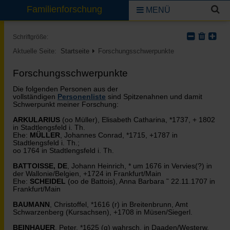
Familienforschung
MENÜ
Schriftgröße:
Aktuelle Seite:
Startseite
Forschungsschwerpunkte
Forschungsschwerpunkte
Die folgenden Personen aus der
vollständigen
Personenliste
sind Spitzenahnen und damit
Schwerpunkt meiner Forschung:
ARKULARIUS
(oo Müller), Elisabeth Catharina, *1737, + 1802
in Stadtlengsfeld i. Th.
Ehe:
MÜLLER
, Johannes Conrad, *1715, +1787 in
Stadtlengsfeld i. Th.;
oo 1764 in Stadtlengsfeld i. Th.
BATTOISSE, DE
, Johann Heinrich, * um 1676 in Vervies(?) in
der Wallonie/Belgien, +1724 in Frankfurt/Main
Ehe:
SCHEIDEL
(oo de Battois), Anna Barbara ˜ 22.11.1707 in
Frankfurt/Main
BAUMANN
, Christoffel, *1616 (r) in Breitenbrunn, Amt
Schwarzenberg (Kursachsen), +1708 in Müsen/Siegerl.
BEINHAUER
, Peter, *1625 (g) wahrsch. in Daaden/Westerw.