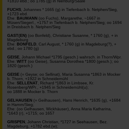
+1810 ebd.; oo 1785 (g) in Nienburg/Saale
FUCHS
, Johannes * 1665 (g) in Tiefenbach b. Netphen/Sieg,
+1723 ebd.
Ehe:
BAUMANN
(oo Fuchs), Margarethe, ~1667 in
Müsen/Siegerl., +1757 in Tiefenbach b. Netphen/Sieg; oo 1694
in Dreisbach b. Netphen/Sieg
GAST(EN)
(oo Bonfeld), Christiane Susanne, * 1760 (g), + in
Magdeburg
Ehe:
BONFELD
, Carl August, * 1760 (g) in Magdeburg(?), +
ebd.; oo 1780 (g)
GEISE
, Johann Michael *1795 (gesch.) wahrsch. in Thorn/Wpr.
Ehe:
WITT
(oo Geise), Susanna Dorothea *1800 (gesch.); oo
1820 (gesch.)
GEISE
(= Geyse; oo Sellinat), Maria Susanna *1863 in Mocker
b. Thorn, +1922 in Schneidemühl
Ehe:
SELLENAT
, Richard *1863 in Limbsee, Kr.
Rosenberg/WPr., +1945 in Schneidemühl(u);
oo 1888 in Mocker b. Thorn
GELHAUSEN
(= Geilhausen), Hans Henrich, *1635 (g), +1684
in Hamm/Sieg;
Ehe: (oo Gelhausen, Wickhäuser), Anna Maria Katharina,
*1643 (r), +1715; oo 1657
GRISPEN
, Johann Christian, *1727 in Seehausen, Bez.
Magdeburg, +1782 ebd.(w);