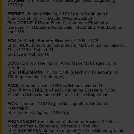
DÖRING
, (m), Kantor in Schneidlingen, Bez. Magdeburg, *
1715 (g)
EBENER
, Johann Wilhelm, * 1710 (u) in Struthütten b.
Neunkirchen(w), + in Daaden/Westerwald(w)
Ehe:
CORNELIUS
(oo Ebener), Johanetta Elisabetha
Gertraud, * in Daaden/Westerwald, ~1711 ebd. + ebd.(w); oo
vor 1739
ECK
(oo Fack), Barbara Elisabeth, *1705, +1770
Ehe:
FACK
, Johann Balthasar Adam, *1708 in Schmalkalden i.
Th., +1763 in Ruhla i. Th.;
oo 1729 in Ruhla i. Th.
ECKSTEIN
(oo Thielmann), Anna Marie *1781 (gesch.) in
Dillenburg
Ehe:
THIELMANN
, Philipp *1780 (gesch.) in Dillenburg; oo
1800 (gesch.) in Dillenburg(w)
FACK
, Johann Ulrich, ~1681 in Schmalkalden i. Th.
Ehe:
PFANNSTIEL
(oo Fack), Katharina Elisabeth, *1684,
+1752 in Schmalkalden i. Th.; oo 1707 in Seligenthal
FICK
, Thomas, * 1620 (g) in Buschgotthardtshütten b.
Kreuztal(?)
Ehe: (oo Fick), Agnes, * 1620 (g)
FRONKNECHT
(oo Hoffmann), Johanne Rosine, *1766 in
Nienburg/Saale, Bromberg. Vorstadt, +1846 ebd.
Ehe:
HOFFMANN
, Johann Emanuel, *1741 in Nienburg/Saale,