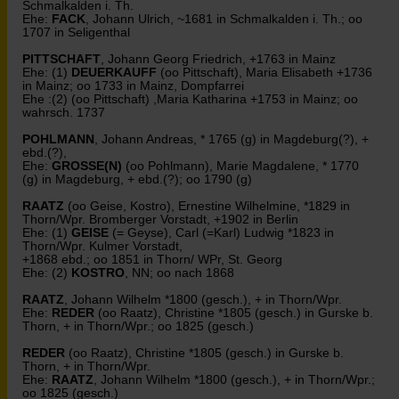
Schmalkalden i. Th.
Ehe:
FACK
, Johann Ulrich, ~1681 in Schmalkalden i. Th.; oo
1707 in Seligenthal
PITTSCHAFT
, Johann Georg Friedrich, +1763 in Mainz
Ehe: (1)
DEUERKAUFF
(oo Pittschaft), Maria Elisabeth +1736
in Mainz; oo 1733 in Mainz, Dompfarrei
Ehe :(2) (oo Pittschaft) ,Maria Katharina +1753 in Mainz; oo
wahrsch. 1737
POHLMANN
, Johann Andreas, * 1765 (g) in Magdeburg(?), +
ebd.(?),
Ehe:
GROSSE(N)
(oo Pohlmann), Marie Magdalene, * 1770
(g) in Magdeburg, + ebd.(?); oo 1790 (g)
RAATZ
(oo Geise, Kostro), Ernestine Wilhelmine, *1829 in
Thorn/Wpr. Bromberger Vorstadt, +1902 in Berlin
Ehe: (1)
GEISE
(= Geyse), Carl (=Karl) Ludwig *1823 in
Thorn/Wpr. Kulmer Vorstadt,
+1868 ebd.; oo 1851 in Thorn/ WPr, St. Georg
Ehe: (2)
KOSTRO
, NN; oo nach 1868
RAATZ
, Johann Wilhelm *1800 (gesch.), + in Thorn/Wpr.
Ehe:
REDER
(oo Raatz), Christine *1805 (gesch.) in Gurske b.
Thorn, + in Thorn/Wpr.; oo 1825 (gesch.)
REDER
(oo Raatz), Christine *1805 (gesch.) in Gurske b.
Thorn, + in Thorn/Wpr.
Ehe:
RAATZ
, Johann Wilhelm *1800 (gesch.), + in Thorn/Wpr.;
oo 1825 (gesch.)