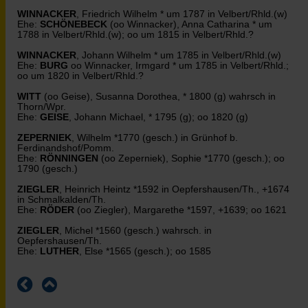
WINNACKER
, Friedrich Wilhelm * um 1787 in Velbert/Rhld.(w)
Ehe:
SCHÖNEBECK
(oo Winnacker), Anna Catharina * um
1788 in Velbert/Rhld.(w); oo um 1815 in Velbert/Rhld.?
WINNACKER
, Johann Wilhelm * um 1785 in Velbert/Rhld.(w)
Ehe:
BURG
oo Winnacker, Irmgard * um 1785 in Velbert/Rhld.;
oo um 1820 in Velbert/Rhld.?
WITT
(oo Geise), Susanna Dorothea, * 1800 (g) wahrsch in
Thorn/Wpr.
Ehe:
GEISE
, Johann Michael, * 1795 (g); oo 1820 (g)
ZEPERNIEK
, Wilhelm *1770 (gesch.) in Grünhof b.
Ferdinandshof/Pomm.
Ehe:
RÖNNINGEN
(oo Zeperniek), Sophie *1770 (gesch.); oo
1790 (gesch.)
ZIEGLER
, Heinrich Heintz *1592 in Oepfershausen/Th., +1674
in Schmalkalden/Th.
Ehe:
RÖDER
(oo Ziegler), Margarethe *1597, +1639; oo 1621
ZIEGLER
, Michel *1560 (gesch.) wahrsch. in
Oepfershausen/Th.
Ehe:
LUTHER
, Else *1565 (gesch.); oo 1585