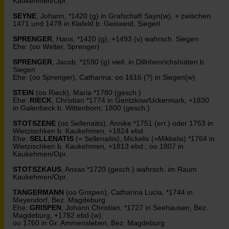
Kaukehmen/Opr.
SEYNE
, Johann, *1420 (g) in Grafschaft Sayn(w), + zwischen
1471 und 1478 in Klafeld b. Geisweid, Siegerl.
SPRENGER
, Hans, *1420 (g), +1493 (v) wahrsch. Siegen
Ehe: (oo Welter, Sprenger)
SPRENGER
, Jacob, *1590 (g) viell. in Dillnhenrichshütten b.
Siegen
Ehe: (oo Sprenger), Catharina; oo 1616 (?) in Siegen(w)
STEIN
(oo Rieck), Maria *1780 (gesch.)
Ehe:
RIECK
, Christian *1774 in Gentzkow/Uckermark, +1830
in Galenbeck b. Wittenborn; 1800 (gesch.)
STOTSZENE
(oo Sellenaitis), Annike *1751 (err.) oder 1753 in
Wietzischken b. Kaukehmen, +1824 ebd.
Ehe:
SELLENATIS
(= Sellenaitis), Mickelis (=Mikkelis) *1764 in
Wietzischken b. Kaukehmen, +1813 ebd.; oo 1807 in
Kaukehmen/Opr.
STOTSZKAUS
, Ansas *1720 (gesch.) wahrsch. im Raum
Kaukehmen/Opr.
TANGERMANN
(oo Grispen), Catharina Lucia, *1744 in
Meyendorf, Bez. Magdeburg
Ehe:
GRISPEN
, Johann Christian, *1727 in Seehausen, Bez.
Magdeburg, +1782 ebd.(w);
oo 1760 in Gr. Ammensleben, Bez. Magdeburg