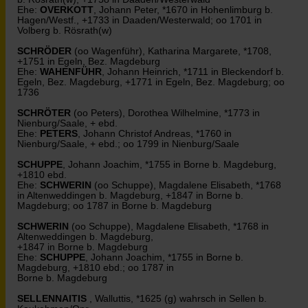
Ehe:
OVERKOTT
, Johann Peter, *1670 in Hohenlimburg b.
Hagen/Westf., +1733 in Daaden/Westerwald; oo 1701 in
Volberg b. Rösrath(w)
SCHRÖDER
(oo Wagenführ), Katharina Margarete, *1708,
+1751 in Egeln, Bez. Magdeburg
Ehe:
WAHENFÜHR
, Johann Heinrich, *1711 in Bleckendorf b.
Egeln, Bez. Magdeburg, +1771 in Egeln, Bez. Magdeburg; oo
1736
SCHRÖTER
(oo Peters), Dorothea Wilhelmine, *1773 in
Nienburg/Saale, + ebd.
Ehe:
PETERS
, Johann Christof Andreas, *1760 in
Nienburg/Saale, + ebd.; oo 1799 in Nienburg/Saale
SCHUPPE
, Johann Joachim, *1755 in Borne b. Magdeburg,
+1810 ebd.
Ehe:
SCHWERIN
(oo Schuppe), Magdalene Elisabeth, *1768
in Altenweddingen b. Magdeburg, +1847 in Borne b.
Magdeburg; oo 1787 in Borne b. Magdeburg
SCHWERIN
(oo Schuppe), Magdalene Elisabeth, *1768 in
Altenweddingen b. Magdeburg,
+1847 in Borne b. Magdeburg
Ehe:
SCHUPPE
, Johann Joachim, *1755 in Borne b.
Magdeburg, +1810 ebd.; oo 1787 in
Borne b. Magdeburg
SELLENNAITIS
, Walluttis, *1625 (g) wahrsch in Sellen b.