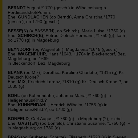
BERNDT
August *1770 (gesch.) in Wilhelmsburg b.
Ferdinandshof/Pomm.
Ehe:
GUNDLACHEN
(oo Berndt), Anna Christina *1770
(gesch.); oo 1790 (gesch.)
BESSE(N)
(= BASSE(N), oo Schirch), Maria Luise, *1750 (g)
Ehe:
SCHIRCH(E)
, Petrus Dietrich Hermann, *1750 (g), kath.;
oo 1770 (g) in Magdeburg
BEYNDORF
(oo Wagenführ), Magdalena *1645 (gesch.)
Ehe:
WAGENFÜHR
, Hans *1643, +1704 in Bleckendorf, Bez.
Magdeburg; oo 1669
in Bleckendorf, Bez. Magdeburg
BLANK
(oo Mix), Dorothea Karoline Charlotte, *1815 (g) Kr.
Deutsch Krone?
Ehe:
MIX
, Friedrich Lorenz, *1810 (g) Kr. Deutsch Krone ?; oo
1835 (g)
BOHL
(oo Kuhnendahl), Johanna Maria, *1760 (g) in
Heiligenhaus/Rhld.?
Ehe:
KUHNENDAHL
, Henrich Wilhelm, *1755 (g) in
Heiligenhaus/Rhld.?; oo 1780 (g)
BONFELD
, Carl August, *1760 (g) in Magdeburg(?), + ebd.
Ehe:
GAST(EN)
(oo Bonfeld), Christiane Susanne, *1760 (g), +
in Magdeburg; oo 1780 (g)
BRAS
(oo Grübener, Schutte), Elisabeth, *1520 (u) in Siegen,