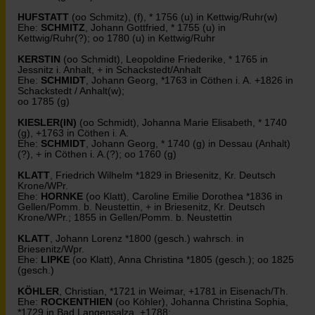
HUFSTATT
(oo Schmitz), (f), * 1756 (u) in Kettwig/Ruhr(w)
Ehe:
SCHMITZ
, Johann Gottfried, * 1755 (u) in
Kettwig/Ruhr(?); oo 1780 (u) in Kettwig/Ruhr
KERSTIN
(oo Schmidt), Leopoldine Friederike, * 1765 in
Jessnitz i. Anhalt, + in Schackstedt/Anhalt
Ehe:
SCHMIDT
, Johann Georg, *1763 in Cöthen i. A. +1826 in
Schackstedt / Anhalt(w);
oo 1785 (g)
KIESLER(IN)
(oo Schmidt), Johanna Marie Elisabeth, * 1740
(g), +1763 in Cöthen i. A.
Ehe:
SCHMIDT
, Johann Georg, * 1740 (g) in Dessau (Anhalt)
(?), + in Cöthen i. A.(?); oo 1760 (g)
KLATT
, Friedrich Wilhelm *1829 in Briesenitz, Kr. Deutsch
Krone/WPr.
Ehe:
HORNKE
(oo Klatt), Caroline Emilie Dorothea *1836 in
Gellen/Pomm. b. Neustettin, + in Briesenitz, Kr. Deutsch
Krone/WPr.; 1855 in Gellen/Pomm. b. Neustettin
KLATT
, Johann Lorenz *1800 (gesch.) wahrsch. in
Briesenitz/Wpr.
Ehe:
LIPKE
(oo Klatt), Anna Christina *1805 (gesch.); oo 1825
(gesch.)
KÖHLER
, Christian, *1721 in Weimar, +1781 in Eisenach/Th.
Ehe:
ROCKENTHIEN
(oo Köhler), Johanna Christina Sophia,
*1729 in Bad Langensalza, +1788;