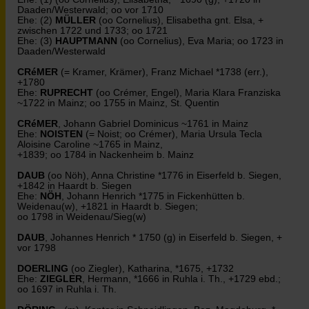
Daaden/Westerwald; oo vor 1710
Ehe: (2)
MÜLLER
(oo Cornelius), Elisabetha gnt. Elsa, +
zwischen 1722 und 1733; oo 1721
Ehe: (3)
HAUPTMANN
(oo Cornelius), Eva Maria; oo 1723 in
Daaden/Westerwald
CRéMER
(= Kramer, Krämer), Franz Michael *1738 (err.),
+1780
Ehe:
RUPRECHT
(oo Crémer, Engel), Maria Klara Franziska
~1722 in Mainz; oo 1755 in Mainz, St. Quentin
CRéMER
, Johann Gabriel Dominicus ~1761 in Mainz
Ehe:
NOISTEN
(= Noist; oo Crémer), Maria Ursula Tecla
Aloisine Caroline ~1765 in Mainz,
+1839; oo 1784 in Nackenheim b. Mainz
DAUB
(oo Nöh), Anna Christine *1776 in Eiserfeld b. Siegen,
+1842 in Haardt b. Siegen
Ehe:
NÖH
, Johann Henrich *1775 in Fickenhütten b.
Weidenau(w), +1821 in Haardt b. Siegen;
oo 1798 in Weidenau/Sieg(w)
DAUB
, Johannes Henrich * 1750 (g) in Eiserfeld b. Siegen, +
vor 1798
DOERLING
(oo Ziegler), Katharina, *1675, +1732
Ehe:
ZIEGLER
, Hermann, *1666 in Ruhla i. Th., +1729 ebd.;
oo 1697 in Ruhla i. Th.