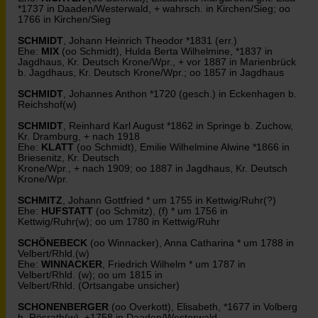
*1737 in Daaden/Westerwald, + wahrsch. in Kirchen/Sieg; oo
1766 in Kirchen/Sieg
SCHMIDT
, Johann Heinrich Theodor *1831 (err.)
Ehe:
MIX
(oo Schmidt), Hulda Berta Wilhelmine, *1837 in
Jagdhaus, Kr. Deutsch Krone/Wpr., + vor 1887 in Marienbrück
b. Jagdhaus, Kr. Deutsch Krone/Wpr.; oo 1857 in Jagdhaus
SCHMIDT
, Johannes Anthon *1720 (gesch.) in Eckenhagen b.
Reichshof(w)
SCHMIDT
, Reinhard Karl August *1862 in Springe b. Zuchow,
Kr. Dramburg, + nach 1918
Ehe:
KLATT
(oo Schmidt), Emilie Wilhelmine Alwine *1866 in
Briesenitz, Kr. Deutsch
Krone/Wpr., + nach 1909; oo 1887 in Jagdhaus, Kr. Deutsch
Krone/Wpr.
SCHMITZ
, Johann Gottfried * um 1755 in Kettwig/Ruhr(?)
Ehe:
HUFSTATT
(oo Schmitz), (f) * um 1756 in
Kettwig/Ruhr(w); oo um 1780 in Kettwig/Ruhr
SCHÖNEBECK
(oo Winnacker), Anna Catharina * um 1788 in
Velbert/Rhld.(w)
Ehe:
WINNACKER
, Friedrich Wilhelm * um 1787 in
Velbert/Rhld. (w); oo um 1815 in
Velbert/Rhld. (Ortsangabe unsicher)
SCHONENBERGER
(oo Overkott), Elisabeth, *1677 in Volberg
b. Rösrath(w), +1758 in Daaden/Westerwald