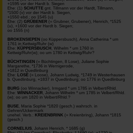
+1595 vor der Hardt b. Siegen
Ehe: (1)
SCHUTTE
gnt. Tillmann vor der Hardt, Tillmann,
*1500 (v) vor der Hardt b. Siegen,
+1550 ebd.; oo 1545 (u)
Ehe: (2)
GRÜBENER
(= Grubner, Grubener), Henrich, *1525
(u), +1600 vor der Hardt b. Siegen;
oo 1555 (n)
BROKENSIEPEN
(oo Küppersbusch), Anna Catherina * um
1761 in Kettwig/Ruhr (w)
Ehe:
KÜPPERSBUSCH
, Wilhelm * um 1760 in
Kettwig/Ruhr(w); oo um 1780 in Kettwig/Ruhr?
BÜCHTINGEN
(= Büchtingen, 8 Lose), Juliane Sophie
Margarethe, *1736 in Wernigerode,
+1812 in Quedlinburg
Ehe:
LOSE
(= Loose), Johann Ludwig, *1749 in Westerhausen
b. Quedlinburg, +1837 in Quedlinburg; oo 1776 in Quedlinburg
BURG
(oo Winnacker), Irmgard * um 1785 in Velbert/Rhld.
Ehe:
WINNACKER
, Johann Wilhelm * um 1785 in Velbert/Rhld.
(w); oo um 1820 in Velbert/Rhld.?
BUSE
, Maria Sophie *1820 (gesch.) wahrsch. in
Gehren/Uckermark
unehel. Verb.:
KREIENBRINK
(= Kreienbring), Johann *1815
(gesch.)
CORNELIUS
, Johann Henrich, * 1685 (g)
Ehe: (1) (oo Cornelius), Elisabetha, * 1690 (g), +1720 in