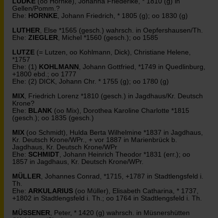
LÜDKE
(oo Hornke), Johanna Friederike, * 1810 (g) in
Gellen/Pomm.?
Ehe:
HORNKE
, Johann Friedrich, * 1805 (g); oo 1830 (g)
LUTHER
, Else *1565 (gesch.) wahrsch. in Oepfershausen/Th.
Ehe:
ZIEGLER
, Michel *1560 (gesch.); oo 1585
LUTZE
(= Lutzen, oo Kohlmann, Dick), Christiane Helene,
*1757
Ehe: (1)
KOHLMANN
, Johann Gottfried, *1749 in Quedlinburg,
+1800 ebd.; oo 1777
Ehe: (2) DICK, Johann Chr. * 1755 (g); oo 1780 (g)
MIX
, Friedrich Lorenz *1810 (gesch.) in Jagdhaus/Kr. Deutsch
Krone?
Ehe:
BLANK
(oo Mix), Dorothea Karoline Charlotte *1815
(gesch.); oo 1835 (gesch.)
MIX
(oo Schmidt), Hulda Berta Wilhelmine *1837 in Jagdhaus,
Kr. Deutsch Krone/WPr., + vor 1887 in Marienbrück b.
Jagdhaus, Kr. Deutsch Krone/WPr
Ehe:
SCHMIDT
, Johann Heinrich Theodor *1831 (err.); oo
1857 in Jagdhaus, Kr. Deutsch Krone/WPr.
MÜLLER
, Johannes Conrad, *1715, +1787 in Stadtlengsfeld i.
Th.
Ehe:
ARKULARIUS
(oo Müller), Elisabeth Catharina, * 1737,
+1802 in Stadtlengsfeld i. Th.; oo 1764 in Stadtlengsfeld i. Th.
MÜSSENER
, Peter, * 1420 (g) wahrsch. in Müsnershütten