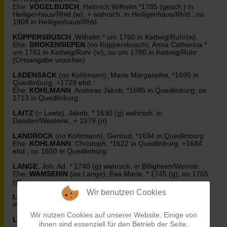
Ehe:
VOGELBUSCH
, Heinrich Wilhelm *1785 (gesch.) in
Heiligenhaus/Rhld.(w), + wahrsch. in Heiligenhaus/Rhld.; oo
1808 in Heiligenhaus/Rhld.
KÜPPERSBUSCH
,Wilhelm * um 1760 in Kettwig/Ruhr(w)
Ehe:
BROKENSIEPEN
(oo Küppersbusch), Anna Catherina *
um 1761 in Kettwig/Ruhr (w); oo um 1780 in Kettwig/Ruhr
(Ortsangabe unsicher)
LADENSACK
(oo Kohlmann), Marie Margarethe, *1695 in
Quedlinburg, +1729 ebd.;
Ehe:
KOHLMANN
, Andreas Jakob, *1685 in Quedlinburg; oo
1713 in Quedlinburg
LAITZ
(= Leetz), Jakob, * 1630 (g) wahrsch. in
Daaden/Westerw., + 1679 (n)
LANDROCK
(oo Kohlmann), Gertrud, *1634 in Quedlinburg
Ehe:
KOHLMANN
, Christoph, *1622 in Quedlinburg, +1684
ebd.; oo 1650 in Quedlinburg
LANGE
, Joh. Ad. * 1740 (g) wahrsch. in Billigheim/Weinstr.
Ehe:
WAMSERIN
(oo Lange), Eva Maria, * 1745 (g); oo 1765
(g)
Wir benutzen Cookies
LATSCH
(= Laitz, Laitsch), Heiderich (=Heyderich), * 1440 (g)
in Gisenbach b. Siegen?
Wir nutzen Cookies auf unserer Website. Einige von
LAURATIS
, Jons *1765 (gesch.) in Paszyszin/Opr.(w)
ihnen sind essenziell für den Betrieb der Seite,