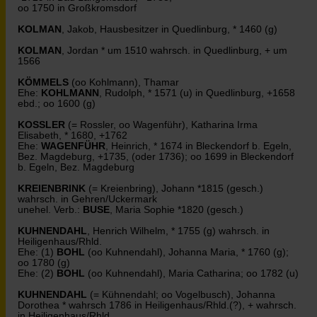
oo 1750 in Großkromsdorf
KOLMAN
, Jakob, Hausbesitzer in Quedlinburg, * 1460 (g)
KOLMAN
, Jordan * um 1510 wahrsch. in Quedlinburg, + um
1566
KÖMMELS
(oo Kohlmann), Thamar
Ehe:
KOHLMANN
, Rudolph, * 1571 (u) in Quedlinburg, +1658
ebd.; oo 1600 (g)
KOSSLER
(= Rossler, oo Wagenführ), Katharina Irma
Elisabeth, * 1680, +1762
Ehe:
WAGENFÜHR
, Heinrich, * 1674 in Bleckendorf b. Egeln,
Bez. Magdeburg, +1735, (oder 1736); oo 1699 in Bleckendorf
b. Egeln, Bez. Magdeburg
KREIENBRINK
(= Kreienbring), Johann *1815 (gesch.)
wahrsch. in Gehren/Uckermark
unehel. Verb.:
BUSE
, Maria Sophie *1820 (gesch.)
KUHNENDAHL
, Henrich Wilhelm, * 1755 (g) wahrsch. in
Heiligenhaus/Rhld.
Ehe: (1)
BOHL
(oo Kuhnendahl), Johanna Maria, * 1760 (g);
oo 1780 (g)
Ehe: (2)
BOHL
(oo Kuhnendahl), Maria Catharina; oo 1782 (u)
KUHNENDAHL
(= Kühnendahl; oo Vogelbusch), Johanna
Dorothea * wahrsch 1786 in Heiligenhaus/Rhld.(?), + wahrsch.
in Heiligenhaus/Rhld.