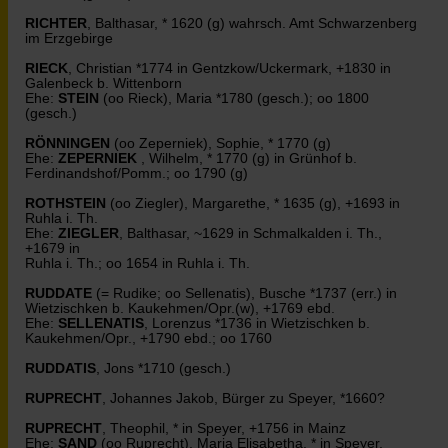
RICHTER
, Balthasar, * 1620 (g) wahrsch. Amt Schwarzenberg
im Erzgebirge
RIECK
, Christian *1774 in Gentzkow/Uckermark, +1830 in
Galenbeck b. Wittenborn
Ehe:
STEIN
(oo Rieck), Maria *1780 (gesch.); oo 1800
(gesch.)
RÖNNINGEN
(oo Zeperniek), Sophie, * 1770 (g)
Ehe:
ZEPERNIEK
, Wilhelm, * 1770 (g) in Grünhof b.
Ferdinandshof/Pomm.; oo 1790 (g)
ROTHSTEIN
(oo Ziegler), Margarethe, * 1635 (g), +1693 in
Ruhla i. Th.
Ehe:
ZIEGLER
, Balthasar, ~1629 in Schmalkalden i. Th.,
+1679 in
Ruhla i. Th.; oo 1654 in Ruhla i. Th.
RUDDATE
(= Rudike; oo Sellenatis), Busche *1737 (err.) in
Wietzischken b. Kaukehmen/Opr.(w), +1769 ebd.
Ehe:
SELLENATIS
, Lorenzus *1736 in Wietzischken b.
Kaukehmen/Opr., +1790 ebd.; oo 1760
RUDDATIS
, Jons *1710 (gesch.)
RUPRECHT
, Johannes Jakob, Bürger zu Speyer, *1660?
RUPRECHT
, Theophil, * in Speyer, +1756 in Mainz
Ehe:
SAND
(oo Ruprecht), Maria Elisabetha, * in Speyer,