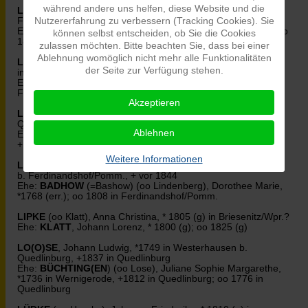
während andere uns helfen, diese Website und die
LAURICH
, Christian *1810 (gesch.), + Eichhof b.
Nutzererfahrung zu verbessern (Tracking Cookies). Sie
Ferdinandshof/Pomm.
Ehe:
LINDENBERG
(oo Laurich), Dorothee *1810 (gesch.); oo
können selbst entscheiden, ob Sie die Cookies
1830 (gesch.)
zulassen möchten. Bitte beachten Sie, dass bei einer
Ablehnung womöglich nicht mehr alle Funktionalitäten
LAURICH
(oo Zeperniek), Friederike Louisa Dorothee, *1838
der Seite zur Verfügung stehen.
in Eichhof b. Ferdinandshof/Pomm.
Ehe:
ZEPERNIEK
, Johann Karl Wilhelm *1833 in Eichhof b.
Ferdinandshof/Pomm.; oo 1858 in Ferdinandshof/Pomm.
Akzeptieren
LINDEMANN
(oo Kohlmann), Anna Elisabeth, *1723 in
Quedlinburg, +1766 ebd.
Ablehnen
Ehe:
KOHLMANN
, Balthasar Conrad, *1721 in Quedlinburg,
+1789 ebd.; oo 1745 (g) in Quedlinburg(w)
Weitere Informationen
LINDENBERG
, Friedrich Georg, *1779 (err.) in Wilhelmsburg
b. Ferdinandshof/Pomm., + vor 1844
Ehe:
BADHOW
(=Bashow) (oo Lindenberg), Dorothee Marie,
*1768 (err.); oo 1808 in Ferdinandshof/Pomm.
LIPKE
(oo Klatt), Anna Christina, * 1805 (g) in Briesenitz/Wpr.?
Ehe:
KLATT
, Johann Lorenz, * 1800 (g); oo 1825 (g)
LO(O)SE
, Johann Ludwig, *1749 in Westerhausen b.
Quedlinburg, +1837 in Quedlinburg
Ehe:
BÜCHTING(EN
) (oo Lose), Juliane Sophie Margarethe,
*1736 in Wernigerode, +1812 in Quedlinburg; oo 1776 in
Quedlinburg