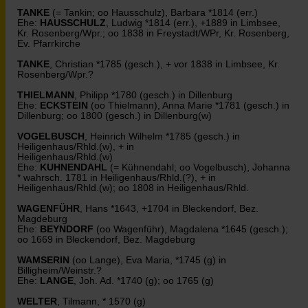
TANKE
(= Tankin; oo Hausschulz), Barbara *1814 (err.)
Ehe:
HAUSSCHULZ
, Ludwig *1814 (err.), +1889 in Limbsee,
Kr. Rosenberg/Wpr.; oo 1838 in Freystadt/WPr, Kr. Rosenberg,
Ev. Pfarrkirche
TANKE
, Christian *1785 (gesch.), + vor 1838 in Limbsee, Kr.
Rosenberg/Wpr.?
THIELMANN
, Philipp *1780 (gesch.) in Dillenburg
Ehe:
ECKSTEIN
(oo Thielmann), Anna Marie *1781 (gesch.) in
Dillenburg; oo 1800 (gesch.) in Dillenburg(w)
VOGELBUSCH
, Heinrich Wilhelm *1785 (gesch.) in
Heiligenhaus/Rhld.(w), + in
Heiligenhaus/Rhld.(w)
Ehe:
KUHNENDAHL
(= Kühnendahl; oo Vogelbusch), Johanna
* wahrsch. 1781 in Heiligenhaus/Rhld.(?), + in
Heiligenhaus/Rhld.(w); oo 1808 in Heiligenhaus/Rhld.
WAGENFÜHR
, Hans *1643, +1704 in Bleckendorf, Bez.
Magdeburg
Ehe:
BEYNDORF
(oo Wagenführ), Magdalena *1645 (gesch.);
oo 1669 in Bleckendorf, Bez. Magdeburg
WAMSERIN
(oo Lange), Eva Maria, *1745 (g) in
Billigheim/Weinstr.?
Ehe:
LANGE
, Joh. Ad. *1740 (g); oo 1765 (g)
WELTER
, Tilmann, * 1570 (g)