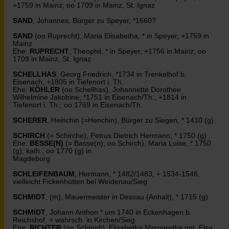
+1759 in Mainz; oo 1709 in Mainz, St. Ignaz
SAND
, Johannes, Bürger zu Speyer, *1660?
SAND
(oo Ruprecht), Maria Elisabetha, * in Speyer, +1759 in
Mainz
Ehe:
RUPRECHT
, Theophil, * in Speyer, +1756 in Mainz; oo
1709 in Mainz, St. Ignaz
SCHELLHAS
, Georg Friedrich, *1734 in Trenkelhof b.
Eisenach, +1805 in Tiefenort i. Th.
Ehe:
KÖHLER
(oo Schellhas), Johannette Dorothee
Wilhelmine Jakobine, *1751 in Eisenach/Th., +1814 in
Tiefenort i. Th.; oo 1769 in Eisenach/Th.
SCHERER
, Heinchin (=Henchin), Bürger zu Siegen, * 1410 (g)
SCHIRCH
(= Schirche), Petrus Dietrich Hermann, * 1750 (g)
Ehe:
BESSE(N)
(= Basse(n), oo Schirch), Maria Luise, * 1750
(g), kath.; oo 1770 (g) in
Magdeburg
SCHLEIFENBAUM
, Hermann, * 1482/1483, + 1534-1546,
vielleicht Fickenhütten bei Weidenau/Sieg
SCHMIDT
, (m), Mauermeister in Dessau (Anhalt), * 1715 (g)
SCHMIDT
, Johann Anthon * um 1740 in Eckenhagen b.
Reichshof, + wahrsch. in Kirchen/Sieg
Ehe:
RICHTER
(oo Schmidt), Elisabetha Margaretha gnt. Elsa