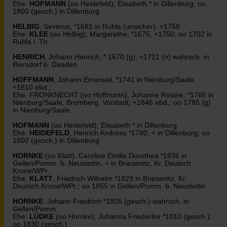
Ehe:
HOFMANN
(oo Heidefeld), Elisabeth * in Dillenburg; oo
1800 (gesch.) in Dillenburg
HELBIG
, Severus, *1681 in Ruhla (unsicher), +1758
Ehe:
KLEE
(oo Helbig), Margarethe, *1675, +1750; oo 1702 in
Ruhla i. Th.
HENRICH
, Johann Henrich, * 1670 (g), +1721 (n) wahrsch. in
Biersdorf b. Daaden
HOFFMANN
, Johann Emanuel, *1741 in Nienburg/Saale,
+1810 ebd.;
Ehe: FRONKNECHT (oo Hoffmann), Johanne Rosine, *1766 in
Nienburg/Saale, Bromberg. Vorstadt, +1846 ebd.; oo 1785 (g)
in Nienburg/Saale
HOFMANN
(oo Heidefeld), Elisabeth * in Dillenburg
Ehe:
HEIDEFELD
, Henrich Andreas *1780, + in Dillenburg; oo
1800 (gesch.) in Dillenburg
HORNKE
(oo Klatt), Caroline Emilie Dorothea *1836 in
Gellen/Pomm. b. Neustettin, + in Briesenitz, Kr. Deutsch
Krone/WPr.
Ehe:
KLATT
, Friedrich Wilhelm *1829 in Briesenitz, Kr.
Deutsch Krone/WPr.; oo 1855 in Gellen/Pomm. b. Neustettin
HORNKE
, Johann Friedrich *1805 (gesch.) wahrsch. in
Gellen/Pomm.
Ehe:
LÜDKE
(oo Hornke), Johanna Friederike *1810 (gesch.);
oo 1830 (gesch.)