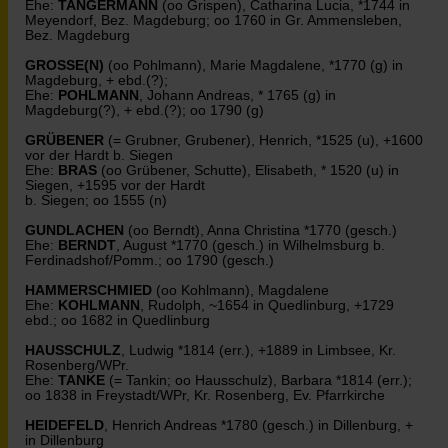
Ehe:
TANGERMANN
(oo Grispen), Catharina Lucia, *1744 in
Meyendorf, Bez. Magdeburg; oo 1760 in Gr. Ammensleben,
Bez. Magdeburg
GROSSE(N)
(oo Pohlmann), Marie Magdalene, *1770 (g) in
Magdeburg, + ebd.(?);
Ehe:
POHLMANN
, Johann Andreas, * 1765 (g) in
Magdeburg(?), + ebd.(?); oo 1790 (g)
GRÜBENER
(= Grubner, Grubener), Henrich, *1525 (u), +1600
vor der Hardt b. Siegen
Ehe:
BRAS
(oo Grübener, Schutte), Elisabeth, * 1520 (u) in
Siegen, +1595 vor der Hardt
b. Siegen; oo 1555 (n)
GUNDLACHEN
(oo Berndt), Anna Christina *1770 (gesch.)
Ehe:
BERNDT
, August *1770 (gesch.) in Wilhelmsburg b.
Ferdinadshof/Pomm.; oo 1790 (gesch.)
HAMMERSCHMIED
(oo Kohlmann), Magdalene
Ehe:
KOHLMANN
, Rudolph, ~1654 in Quedlinburg, +1729
ebd.; oo 1682 in Quedlinburg
HAUSSCHULZ
, Ludwig *1814 (err.), +1889 in Limbsee, Kr.
Rosenberg/WPr.
Ehe:
TANKE
(= Tankin; oo Hausschulz), Barbara *1814 (err.);
oo 1838 in Freystadt/WPr, Kr. Rosenberg, Ev. Pfarrkirche
HEIDEFELD
, Henrich Andreas *1780 (gesch.) in Dillenburg, +
in Dillenburg