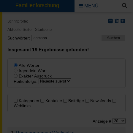
Familienforschung
MENÜ
Schriftgröße:
Aktuelle Seite:
Startseite
Suchwörter:
Suchen
Insgesamt
19
Ergebnisse gefunden!
Alle Wörter
Irgendein Wort
Exakter Ausdruck
Reihenfolge:
Kategorien
Kontakte
Beiträge
Newsfeeds
Weblinks
Anzeige #
1.
Personennamen Wortwolke