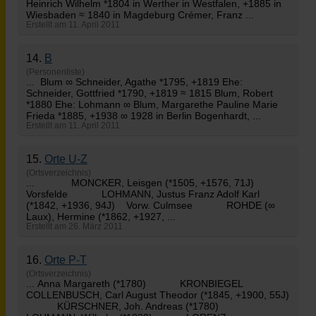
Heinrich Wilhelm *1804 in Werther in Westfalen, +1885 in
Wiesbaden ≈ 1840 in Magdeburg Crémer, Franz ...
Erstellt am 11. April 2011
14.
B
(Personenliste)
... Blum ∞ Schneider, Agathe *1795, +1819 Ehe:
Schneider, Gottfried *1790, +1819 ≈ 1815 Blum, Robert
*1880 Ehe:
Lohmann
∞ Blum, Margarethe Pauline Marie
Frieda *1885, +1938 ∞ 1928 in Berlin Bogenhardt, ...
Erstellt am 11. April 2011
15.
Orte U-Z
(Ortsverzeichnis)
... MONCKER, Leisgen (*1505, +1576, 71J)
Vorsfelde
LOHMANN
, Justus Franz Adolf Karl
(*1842, +1936, 94J) Vorw. Culmsee ROHDE (∞
Laux), Hermine (*1862, +1927, ...
Erstellt am 26. März 2011
16.
Orte P-T
(Ortsverzeichnis)
... Anna Margareth (*1780) KRONBIEGEL
COLLENBUSCH, Carl August Theodor (*1845, +1900, 55J)
KÜRSCHNER, Joh. Andreas (*1780)