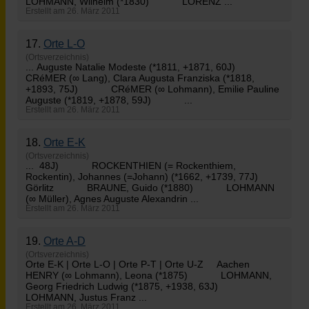
LOHMANN
, Wilhelm (*1830) LORENZ ...
Erstellt am 26. März 2011
17.
Orte L-O
(Ortsverzeichnis)
... Auguste Natalie Modeste (*1811, +1871, 60J)
CRéMER (∞ Lang), Clara Augusta Franziska (*1818,
+1893, 75J) CRéMER (∞
Lohmann
), Emilie Pauline
Auguste (*1819, +1878, 59J) ...
Erstellt am 26. März 2011
18.
Orte E-K
(Ortsverzeichnis)
... 48J) ROCKENTHIEN (= Rockenthiem,
Rockentin), Johannes (=Johann) (*1662, +1739, 77J)
Görlitz BRAUNE, Guido (*1880)
LOHMANN
(∞ Müller), Agnes Auguste Alexandrin ...
Erstellt am 26. März 2011
19.
Orte A-D
(Ortsverzeichnis)
Orte E-K | Orte L-O | Orte P-T | Orte U-Z Aachen
HENRY (∞
Lohmann
), Leona (*1875) LOHMANN,
Georg Friedrich Ludwig (*1875, +1938, 63J)
LOHMANN, Justus Franz ...
Erstellt am 26. März 2011