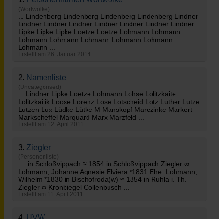
(Wortwolke)
... Lindenberg Lindenberg Lindenberg Lindenberg Lindner
Lindner Lindner Lindner Lindner Lindner Lindner Lindner
Lipke Lipke Lipke Loetze Loetze
Lohmann
Lohmann
Lohmann Lohmann Lohmann Lohmann Lohmann
Lohmann ...
Erstellt am 26. Januar 2014
2.
Namenliste
(Uncategorised)
... Lindner Lipke Loetze
Lohmann
Lohse Lolitzkaite
Lolitzkaitik Loose Lorenz Lose Lotscheid Lotz Luther Lutze
Lutzen Lux Lüdke Lütke M Manskopf Marczinke Markert
Markscheffel Marquard Marx Marzfeld ...
Erstellt am 12. April 2011
3.
Ziegler
(Personenliste)
... in Schloßvippach ≈ 1854 in Schloßvippach Ziegler ∞
Lohmann
, Johanne Agnesie Elviera *1831 Ehe: Lohmann,
Wilhelm *1830 in Bischofroda(w) ≈ 1854 in Ruhla i. Th.
Ziegler ∞ Kronbiegel Collenbusch ...
Erstellt am 11. April 2011
4.
UVW