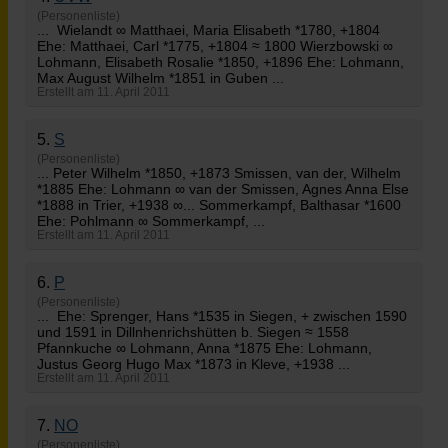
(Personenliste)
... Wielandt ∞ Matthaei, Maria Elisabeth *1780, +1804
Ehe: Matthaei, Carl *1775, +1804 ≈ 1800 Wierzbowski ∞
Lohmann
, Elisabeth Rosalie *1850, +1896 Ehe: Lohmann,
Max August Wilhelm *1851 in Guben ...
Erstellt am 11. April 2011
5.
S
(Personenliste)
... Peter Wilhelm *1850, +1873 Smissen, van der, Wilhelm
*1885 Ehe:
Lohmann
∞ van der Smissen, Agnes Anna Else
*1888 in Trier, +1938 ∞... Sommerkampf, Balthasar *1600
Ehe: Pohlmann ∞ Sommerkampf, ...
Erstellt am 11. April 2011
6.
P
(Personenliste)
... Ehe: Sprenger, Hans *1535 in Siegen, + zwischen 1590
und 1591 in Dillnhenrichshütten b. Siegen ≈ 1558
Pfannkuche ∞
Lohmann
, Anna *1875 Ehe: Lohmann,
Justus Georg Hugo Max *1873 in Kleve, +1938 ...
Erstellt am 11. April 2011
7.
NO
(Personenliste)