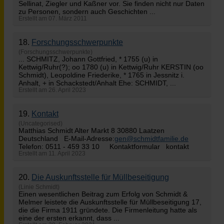
Sellinat, Ziegler und Kaßner vor. Sie finden nicht nur Daten
zu Personen, sondern auch Geschichten ...
Erstellt am 07. März 2011
18.
Forschungsschwerpunkte
(Forschungsschwerpunkte)
... SCHMITZ, Johann Gottfried, * 1755 (u) in
Kettwig/Ruhr(?); oo 1780 (u) in Kettwig/Ruhr KERSTIN (oo
Schmidt
), Leopoldine Friederike, * 1765 in Jessnitz i.
Anhalt, + in Schackstedt/Anhalt Ehe: SCHMIDT, ...
Erstellt am 26. April 2023
19.
Kontakt
(Uncategorised)
Matthias
Schmidt
Alter Markt 8 30880 Laatzen
Deutschland E-Mail-Adresse:
gen@schmidtfamilie.de
Telefon: 0511 - 459 33 10 Kontaktformular kontakt
Erstellt am 11. April 2023
20.
Die Auskunftsstelle für Müllbeseitigung
(Linie Schmidt)
Einen wesentlichen Beitrag zum Erfolg von
Schmidt
&
Melmer leistete die Auskunfts­stelle für Müllbeseitigung 17,
die die Firma 1911 gründete. Die Firmenleitung hatte als
eine der ersten erkannt, dass ...