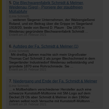
5.
Die Blechwarenfabrik
Schmidt
& Melmer,
Weidenau (Sieg) - Pioniere der staubfreien
Müllabfuhr
(Linie Schmidt)
... weiteren Siegener Unternehmen, der Walzengießerei
Roland, und ein Beitrag über die Grippe im Siegerland
1918/20, beide von Bernd D. Plaum Die 1870 in
Weidenau gegründete Blechwarenfabrik
Schmidt
...
Erstellt am 28. Februar 2021
6.
Aufstieg der Fa.
Schmidt
& Melmer (1)
(Linie Schmidt)
Mit dreißig Jahren machte sich mein Urgroßvater
Thomas Carl
Schmidt
2 als junger Blechschmied in dem
Siegerländer Industriedorf Weidenau selbstständig und
gründete 1870 eine Rohrschmiede. Sie ...
Erstellt am 28. Februar 2021
7.
Niedergang und Ende der Fa.
Schmidt
& Melmer
(Linie Schmidt)
... n Müllbehältern verschiedener Hersteller auch eine
schwarze Kunststoff-Mülltonne mit SM-Logo auf dem
Deckel.29 Ob aber
Schmidt
& Melmer in den 1960er
Jahren selbst noch Versuche mit Kunststoff-Mülltonn ...
Erstellt am 28. Februar 2021