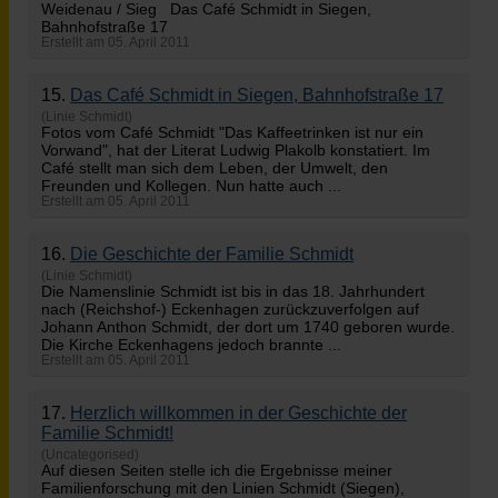
Weidenau / Sieg Das Café Schmidt in Siegen,
Bahnhofstraße 17
Erstellt am 05. April 2011
15.
Das Café
Schmidt
in Siegen, Bahnhofstraße 17
(Linie Schmidt)
Fotos vom Café
Schmidt
"Das Kaffeetrinken ist nur ein
Vorwand", hat der Literat Ludwig Plakolb konstatiert. Im
Café stellt man sich dem Leben, der Umwelt, den
Freunden und Kollegen. Nun hatte auch ...
Erstellt am 05. April 2011
16.
Die Geschichte der Familie
Schmidt
(Linie Schmidt)
Die Namenslinie
Schmidt
ist bis in das 18. Jahrhundert
nach (Reichshof-) Eckenhagen zurückzuverfolgen auf
Johann Anthon Schmidt, der dort um 1740 geboren wurde.
Die Kirche Eckenhagens jedoch brannte ...
Erstellt am 05. April 2011
17.
Herzlich willkommen in der Geschichte der
Familie
Schmidt
!
(Uncategorised)
Auf diesen Seiten stelle ich die Ergebnisse meiner
Familienforschung mit den Linien
Schmidt
(Siegen),