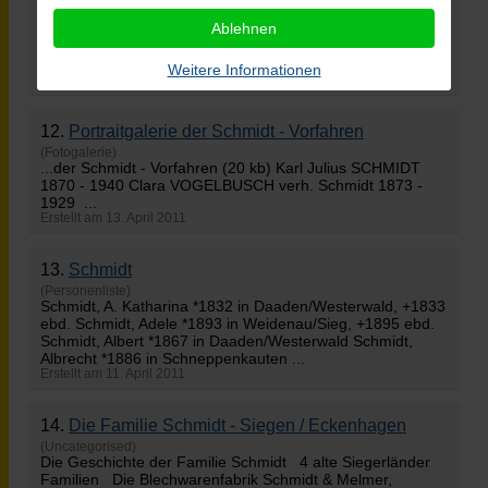
...Die Familie von Thomas Carl
Schmidt
(1840 - 1899) (34
Ablehnen
kb) Das Foto entstand um 1888. Oben v.l.: Otto, Karl
Julius, Robert, Luise, Thomas Carl, Linas; Mitte: Gertrud
Sassmann verh. Schmidt ...
Weitere Informationen
Erstellt am 13. April 2011
12.
Portraitgalerie der
Schmidt
- Vorfahren
(Fotogalerie)
...der
Schmidt
- Vorfahren (20 kb) Karl Julius SCHMIDT
1870 - 1940 Clara VOGELBUSCH verh. Schmidt 1873 -
1929 ...
Erstellt am 13. April 2011
13.
Schmidt
(Personenliste)
Schmidt
, A. Katharina *1832 in Daaden/Westerwald, +1833
ebd. Schmidt, Adele *1893 in Weidenau/Sieg, +1895 ebd.
Schmidt, Albert *1867 in Daaden/Westerwald Schmidt,
Albrecht *1886 in Schneppenkauten ...
Erstellt am 11. April 2011
14.
Die Familie
Schmidt
- Siegen / Eckenhagen
(Uncategorised)
Die Geschichte der Familie
Schmidt
4 alte Siegerländer
Familien Die Blechwarenfabrik Schmidt & Melmer,