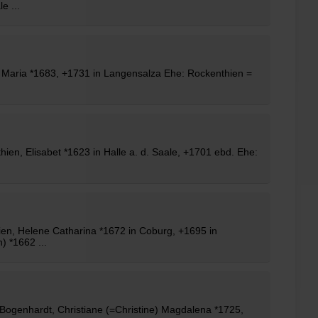
e ...
 Maria *1683, +1731 in Langensalza Ehe: Rockenthien =
hien
, Elisabet *1623 in Halle a. d. Saale, +1701 ebd. Ehe:
ien
, Helene Catharina *1672 in Coburg, +1695 in
 *1662 ...
Bogenhardt, Christiane (=Christine) Magdalena *1725,