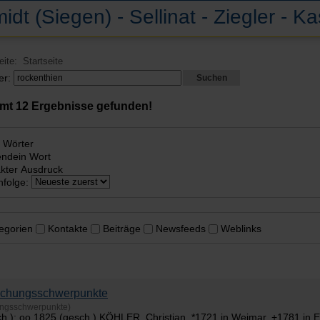
idt (Siegen) - Sellinat - Ziegler - K
Seite:
Startseite
er:
Suchen
amt
12
Ergebnisse gefunden!
e Wörter
endein Wort
kter Ausdruck
nfolge:
egorien
Kontakte
Beiträge
Newsfeeds
Weblinks
schungsschwerpunkte
ungsschwerpunkte)
sch.); oo 1825 (gesch.) KÖHLER, Christian, *1721 in Weimar, +1781 in 