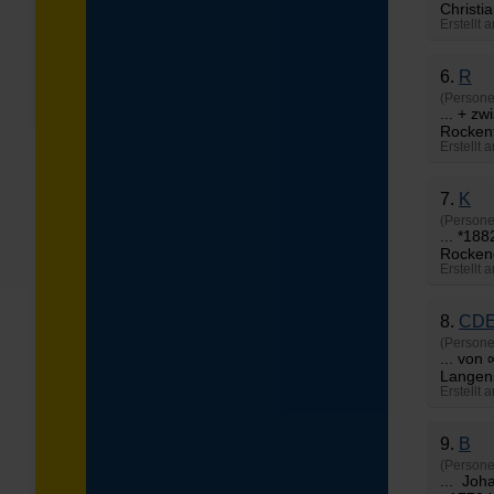
Christia
Erstellt 
6.
R
(Persone
... + z
Rockent
Erstellt 
7.
K
(Persone
... *18
Rockend
Erstellt 
8.
CD
(Persone
... von
Langens
Erstellt 
9.
B
(Persone
... Joh