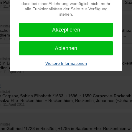
n Peter *1619 in Halle a. d. Saale, +1661 ebd. ≈ 1646 in Halle a. d. Saal
dass bei einer Ablehnung womöglich nicht mehr
am 11. April 2011
alle Funktionalitäten der Seite zur Verfügung
stehen.
nliste)
Akzeptieren
wischen 1749 und 1750 ebd. ≈ 1706 Reichardt ∞
Rockenthien
, Dorothea
hiem, Rockentin, Johannes (=Johann) *1662 in Halle a. d. Saale, ...
am 11. April 2011
Ablehnen
nliste)
82 in Langenfeld b. Zielenzig/Brandenburg, +1961 ∞... Katsch ∞
Rockent
Weitere Informationen
ien = Rockendin, Johann ~1589 in Halle a. d. Saale ≈ 1646 ...
am 11. April 2011
E
nliste)
 ∞ Carpzov, Sabina Elisabeth *1633, +1696 ≈ 1650 Carpzov ∞
Rockenth
alza Ehe: Rockenthien = Rockenthiem, Rockentin, Johannes (=Johann)
am 11. April 2011
nliste)
ann Gottfried *1723 in Riestädt, +1795 in Saalborn Ehe:
Rockenthien
∞ 