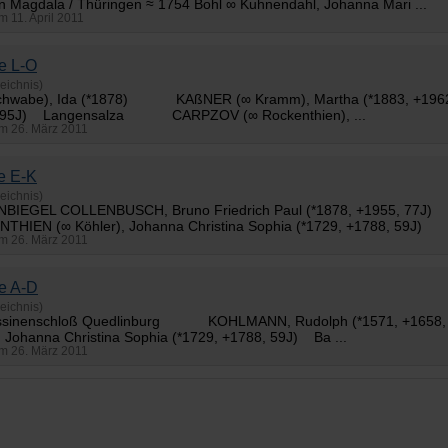
n Magdala / Thüringen ≈ 1754 Bohl ∞ Kuhnendahl, Johanna Mari ...
am 11. April 2011
e L-O
eichnis)
 Schwabe), Ida (*1878) KAßNER (∞ Kramm), Martha (*1883, +19
, 95J) Langensalza CARPZOV (∞
Rockenthien
), ...
 am 26. März 2011
e E-K
eichnis)
ONBIEGEL COLLENBUSCH, Bruno Friedrich Paul (*1878, +195
NTHIEN
(∞ Köhler), Johanna Christina Sophia (*1729, +1788, 59J
 am 26. März 2011
e A-D
eichnis)
tissinenschloß Quedlinburg KOHLMANN, Rudolph (*1571, +
, Johanna Christina Sophia (*1729, +1788, 59J) Ba ...
 am 26. März 2011