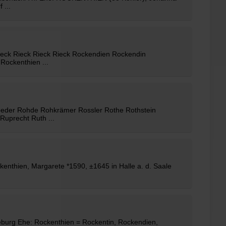
 ...
 Rieck Rieck Rieck Rieck Rockendien Rockendin
Rockenthien ...
eder Rohde Rohkrämer Rossler Rothe Rothstein
uprecht Ruth ...
kenthien
, Margarete *1590, ±1645 in Halle a. d. Saale
eburg Ehe: Rockenthien = Rockentin, Rockendien,