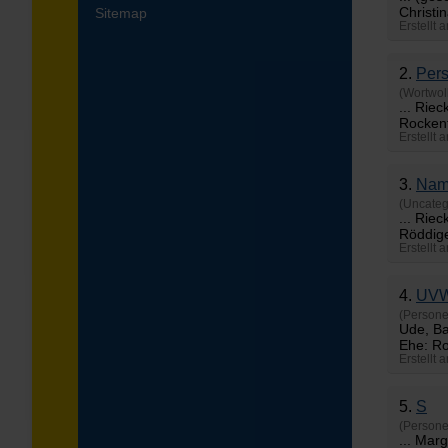
Christi
Sitemap
Erstellt 
2.
Per
(Wortwol
... Rie
Rocken
Erstellt
3.
Nam
(Uncateg
... Rie
Röddige
Erstellt 
4.
UV
(Persone
Ude, Ba
Ehe: Ro
Erstellt 
5.
S
(Persone
... Mar