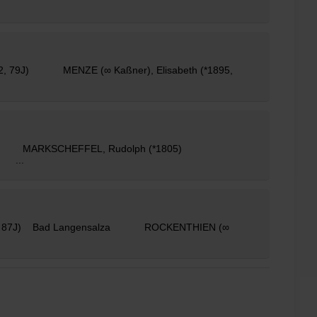
62, 79J) MENZE (∞ Kaßner), Elisabeth (*1895,
5, 77J) MARKSCHEFFEL, Rudolph (*1805)
) ...
1658, 87J) Bad Langensalza
ROCKENTHIEN
(∞