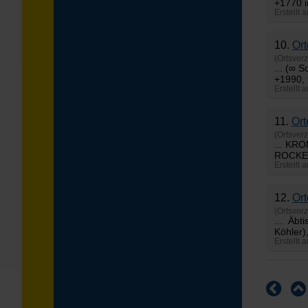
+1770 i
Erstellt 
10.
Ort
(Ortsverz
... (∞
+1990
Erstellt
11.
Ort
(Ortsverz
... KR
ROCKE
Erstellt
12.
Ort
(Ortsverz
... Äb
Köhler)
Erstellt