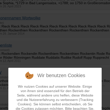
na Sophia, *1729 in Bad Langensalza, +1788; oo 1750 in Großkromsdorf
am 26. April 2023
sonennamen Wortwolke
ke)
ck Rieck Rieck Rieck Rieck Rieck Rieck Rieck Rieck Rieck Rieck Rieck
thien
Rockenthien Rockenthien Rockenthien Rockenthien Rockenthien 
 am 26. Januar 2014
enliste
orised)
ck Rockendien Rockendin Rockenthiem
Rockenthien
Rockentin Rode Ro
r Röder Rönningen Ruddate Ruddatis Rudike Rudolf Rupp Rupprecht R
am 12. April 2011
W
Wir benutzen Cookies
nliste)
rtholomaeus *1560 Ehe: Dürfeld ∞ Ude, Barbara *1560 ∞... Ude ∞
Roc
ckendien = Rockendin, Johann ~1589 in Halle a. d. Saale ≈ 1612 ...
Wir nutzen Cookies auf unserer Website. Einige
am 11. April 2011
von ihnen sind essenziell für den Betrieb der
Seite, während andere uns helfen, diese Website
und die Nutzererfahrung zu verbessern (Tracking
Cookies). Sie können selbst entscheiden, ob Sie
nliste)
garethe *1600 ∞... Sommerkampf ∞
Rockenthien
, Maria *1625 in Magd
die Cookies zulassen möchten. Bitte beachten Sie,