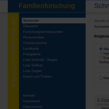
Familienforschung
Schm
Startseite
Aktuelle 
Übersicht
Suchwört
Forschungsschwerpunkte
Insges
Personenliste
Ortsverzeichnis
Landkarte
All
Irg
Fotogalerie
Exa
Linie Schmidt - Siegen
Reihe
Linie Sellinat
Linie Ziegler
Essen und Trinken
Kat
Kontakt
1.
For
Impressum
(Forsch
Datenschutz
... (ge