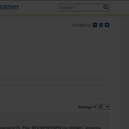
assner
Schriftgröße:
Anzeige #
Eisenach/Th. Ehe:
ROCKENTHIEN
(oo Köhler), Johanna