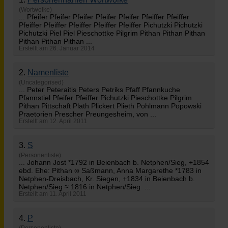
(Wortwolke)
... Pfeifer Pfeifer Pfeifer Pfeifer Pfeifer Pfeiffer Pfeiffer
Pfeiffer Pfeiffer Pfeiffer Pfeiffer Pfeiffer Pichutzki Pichutzki
Pichutzki Piel Piel Pieschottke Pilgrim
Pithan
Pithan Pithan
Pithan Pithan Pithan ...
Erstellt am 26. Januar 2014
2.
Namenliste
(Uncategorised)
... Peter Peteraitis Peters Petriks Pfaff Pfannkuche
Pfannstiel Pfeifer Pfeiffer Pichutzki Pieschottke Pilgrim
Pithan
Pittschaft Plath Plickert Plieth Pohlmann Popowski
Praetorien Prescher Preungesheim, von ...
Erstellt am 12. April 2011
3.
S
(Personenliste)
... Johann Jost *1792 in Beienbach b. Netphen/Sieg, +1854
ebd. Ehe:
Pithan
∞ Saßmann, Anna Margarethe *1783 in
Netphen-Dreisbach, Kr. Siegen, +1834 in Beienbach b.
Netphen/Sieg ≈ 1816 in Netphen/Sieg ...
Erstellt am 11. April 2011
4.
P