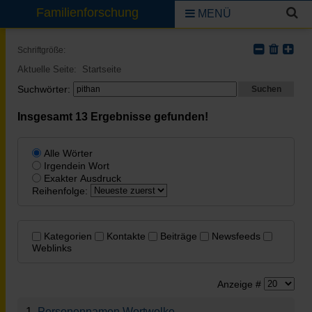
Familienforschung
MENÜ
Schriftgröße:
Aktuelle Seite:
Startseite
Suchwörter:
Suchen
Insgesamt
13
Ergebnisse gefunden!
Alle Wörter
Irgendein Wort
Exakter Ausdruck
Reihenfolge:
Kategorien
Kontakte
Beiträge
Newsfeeds
Weblinks
Anzeige #
1.
Personennamen Wortwolke