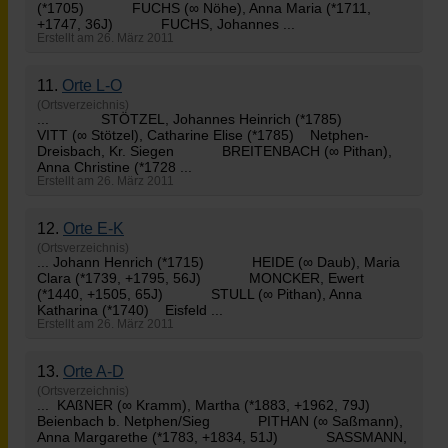
(*1705) FUCHS (∞ Nöhe), Anna Maria (*1711,
+1747, 36J) FUCHS, Johannes ...
Erstellt am 26. März 2011
11.
Orte L-O
(Ortsverzeichnis)
... STÖTZEL, Johannes Heinrich (*1785)
VITT (∞ Stötzel), Catharine Elise (*1785) Netphen-
Dreisbach, Kr. Siegen BREITENBACH (∞
Pithan
),
Anna Christine (*1728 ...
Erstellt am 26. März 2011
12.
Orte E-K
(Ortsverzeichnis)
... Johann Henrich (*1715) HEIDE (∞ Daub), Maria
Clara (*1739, +1795, 56J) MONCKER, Ewert
(*1440, +1505, 65J) STULL (∞
Pithan
), Anna
Katharina (*1740) Eisfeld ...
Erstellt am 26. März 2011
13.
Orte A-D
(Ortsverzeichnis)
... KAßNER (∞ Kramm), Martha (*1883, +1962, 79J)
Beienbach b. Netphen/Sieg
PITHAN
(∞ Saßmann),
Anna Margarethe (*1783, +1834, 51J) SASSMANN,