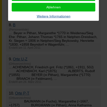
Eichert, Maria Elisabeth *1748 in Netphen-Dreisbach, Kr.
Siegen ≈ 1773 Eickhoff, Dietrich *1856, +1925 Ehe: Simon
Ablehnen
∞ Eickhoff, Anna *1863 ∞ 1883 ...
Erstellt am 11. April 2011
Weitere Informationen
8.
B
(Personenliste)
... Beyer ∞
Pithan
, Margarethe *1770 in Weidenau/Sieg
Ehe: Pithan, Johann Thomas *1765 in Netphen-Dreisbach,
Kr. Siegen ≈ 1806 in Netphen/Sieg Beykowsky, Henriette
*1830, +1858 Beyndorf ∞ Wagenführ, ...
Erstellt am 11. April 2011
9.
Orte U-Z
(Ortsverzeichnis)
... ACHENBACH, Friedrich gnt. Fritz (*1861, +1911, 50J)
ACHENBACH, Karl (*1875) ALBERTS, Rudolf
(*1855) BEYER (∞
Pithan
), Margarethe (*1770)
BRAACH (∞ Feldmann), ...
Erstellt am 26. März 2011
10.
Orte P-T
(Ortsverzeichnis)
... BAUMANN (∞ Fuchs), Margarethe (~1667,
+1757) BURGMANN (∞
Pithan
), Anna Katharina