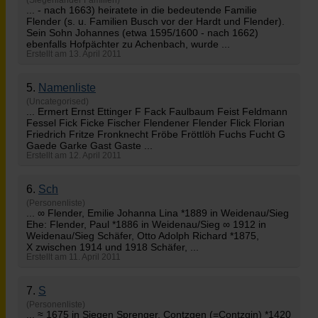
(Siegenländer Familien)
... - nach 1663) heiratete in die bedeutende Familie
Flender
(s. u. Familien Busch vor der Hardt und Flender).
Sein Sohn Johannes (etwa 1595/1600 - nach 1662)
ebenfalls Hofpächter zu Achenbach, wurde ...
Erstellt am 13. April 2011
5.
Namenliste
(Uncategorised)
... Ermert Ernst Ettinger F Fack Faulbaum Feist Feldmann
Fessel Fick Ficke Fischer Flendener
Flender
Flick Florian
Friedrich Fritze Fronknecht Fröbe Fröttlöh Fuchs Fucht G
Gaede Garke Gast Gaste ...
Erstellt am 12. April 2011
6.
Sch
(Personenliste)
... ∞
Flender
, Emilie Johanna Lina *1889 in Weidenau/Sieg
Ehe: Flender, Paul *1886 in Weidenau/Sieg ∞ 1912 in
Weidenau/Sieg Schäfer, Otto Adolph Richard *1875,
X zwischen 1914 und 1918 Schäfer, ...
Erstellt am 11. April 2011
7.
S
(Personenliste)
... ≈ 1675 in Siegen Sprenger, Contzgen (=Contzgin) *1420