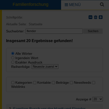
Familienforschung
MENÜ
Schriftgröße:
Aktuelle Seite:
Startseite
Suchwörter:
Suchen
Insgesamt
20
Ergebnisse gefunden!
Alle Wörter
Irgendein Wort
Exakter Ausdruck
Reihenfolge:
Kategorien
Kontakte
Beiträge
Newsfeeds
Weblinks
Anzeige #
1.
Familien Busch vor der Hardt und
Flender