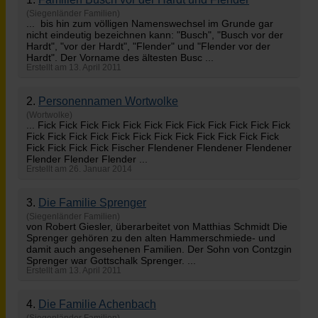
(Siegenländer Familien)
... bis hin zum völligen Namenswechsel im Grunde gar
nicht eindeutig bezeichnen kann: "Busch", "Busch vor der
Hardt", "vor der Hardt", "
Flender
" und "Flender vor der
Hardt". Der Vorname des ältesten Busc ...
Erstellt am 13. April 2011
2.
Personennamen Wortwolke
(Wortwolke)
... Fick Fick Fick Fick Fick Fick Fick Fick Fick Fick Fick Fick
Fick Fick Fick Fick Fick Fick Fick Fick Fick Fick Fick Fick
Fick Fick Fick Fick Fischer Flendener Flendener Flendener
Flender
Flender Flender ...
Erstellt am 26. Januar 2014
3.
Die Familie Sprenger
(Siegenländer Familien)
von Robert Giesler, überarbeitet von Matthias Schmidt Die
Sprenger gehören zu den alten Hammerschmiede- und
damit auch angesehenen Familien. Der Sohn von Contzgin
Sprenger war Gottschalk Sprenger. ...
Erstellt am 13. April 2011
4.
Die Familie Achenbach