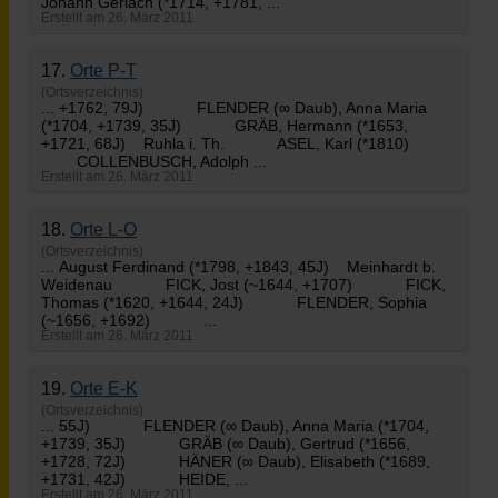
Johann Gerlach (*1714, +1781, ...
Erstellt am 26. März 2011
17.
Orte P-T
(Ortsverzeichnis)
... +1762, 79J)
FLENDER
(∞ Daub), Anna Maria
(*1704, +1739, 35J) GRÄB, Hermann (*1653,
+1721, 68J) Ruhla i. Th. ASEL, Karl (*1810)
COLLENBUSCH, Adolph ...
Erstellt am 26. März 2011
18.
Orte L-O
(Ortsverzeichnis)
... August Ferdinand (*1798, +1843, 45J) Meinhardt b.
Weidenau FICK, Jost (~1644, +1707) FICK,
Thomas (*1620, +1644, 24J)
FLENDER
, Sophia
(~1656, +1692) ...
Erstellt am 26. März 2011
19.
Orte E-K
(Ortsverzeichnis)
... 55J)
FLENDER
(∞ Daub), Anna Maria (*1704,
+1739, 35J) GRÄB (∞ Daub), Gertrud (*1656,
+1728, 72J) HÄNER (∞ Daub), Elisabeth (*1689,
+1731, 42J) HEIDE, ...
Erstellt am 26. März 2011