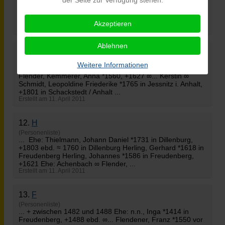
und 1525 in Schneppenkauten b. Weidenau, +1563 in
Hardt b. Siegen ≈ 1547 in Hardt b. Siegen Latsch, Hans
*1550, +1613 Latsch = Laitz, Laitsch, ...
Akzeptieren
Erstellt am 11. April 2011
Ablehnen
11.
K
(Personenliste)
Weitere Informationen
... ≈ 1749 Kemmerer = Kemper, Hans *1560, +1608 Ehe: ∞
Flender
, Kemmerer, Anna *1560, +1627 ∞... Kerstin ∞
Schmidt, Leopoldine Friederike *1765 in Jessnitz i. Anhalt,
+1801 in Schackstedt / Anhalt ...
Erstellt am 11. April 2011
12.
H
(Personenliste)
... Ehe: Thielmann, Johann Daniel *1731 in Dillenburg,
+1803 ebd. ≈ 1760 in Dillenburg Herling, Gerhard *1618 in
Freudenberg Herling, Johannes *1586 in Freudenberg,
+1621 Ehe: Achenbach ∞
Flender
, ...
Erstellt am 11. April 2011
13.
F
(Personenliste)
... + zwischen 1482 und 1488 Ehe: n.n., Inga *1414 in
Freudenberg, +1488 ebd. ∞... Flendener, Franz *1550 vor