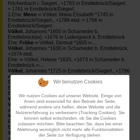
Hilchenbach i. Siegerl., +1763 in Erndtebrück/Siegerl.
≈ 1761 in Erndtebrück/Siegerl.
2.Ehe:
Menn
∞ Völkel, Maria Elisabeth *1745 in
Erndtebrück/Siegerl., +1799 ebd. ≈ 1766 in
Erndtebrück/Siegerl.
Völkel
, Johannes *1600 in Schameder b.
Erndtebrück(w), +1676 in Ludwigseck b. Erndtebrück
Ehe:
Fröbe
∞ Völkel, Gertrud *1605 ∞...
Völkel
, Johannes *1630 in Schameder b. Erndtebrück,
+1674 ebd.
Ehe: ∞ Völkel, Helene *1635, +1673 in Schameder b.
Erndtebrück ∞...
Völkel
, Johannes *1725 in Erndtebrück/Siegerl., +1796
ebd.
Wir benutzen Cookies
Ehe:
Pfeiffer
∞ Völkel, Anna Maria *1720 in
Erndtebrück/Siegerl., +1785 ebd. ≈ 1747 in
Erndtebrück/Siegerl.
Wir nutzen Cookies auf unserer Website. Einige von
Völkel
, Johannes *1778 in Erndtebrück/Siegerl.
ihnen sind essenziell für den Betrieb der Seite,
Völkel
, Johannes *1794 in Erndtebrück/Siegerl., +1795
während andere uns helfen, diese Website und die
ebd.
Nutzererfahrung zu verbessern (Tracking Cookies). Sie
Völkel
, Johannes *1815 in Erndtebrück/Siegerl.
können selbst entscheiden, ob Sie die Cookies
Ehe:
Schneider
∞ Völkel, Christine *1817 in
zulassen möchten. Bitte beachten Sie, dass bei einer
Erndtebrück/Siegerl. ≈ 1842 in Erndtebrück/Siegerl.
Ablehnung womöglich nicht mehr alle Funktionalitäten
Völkel
, Jost Henrich *1738 in Erndtebrück/Siegerl.,
der Seite zur Verfügung stehen.
+1740 ebd.