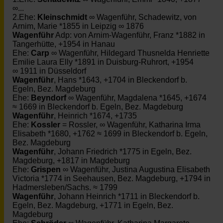
∞...
2.Ehe:
Kleinschmidt
∞ Wagenführ, Schadewitz, von
Arnim, Marie *1855 in Leipzig ∞ 1876
Wagenführ
Adp: von Arnim-Wagenführ, Franz *1882 in
Tangerhütte, +1954 in Hanau
Ehe:
Carp
∞ Wagenführ, Hildegard Thusnelda Henriette
Emilie Laura Elly *1891 in Duisburg-Ruhrort, +1954
∞ 1911 in Düsseldorf
Wagenführ
, Hans *1643, +1704 in Bleckendorf b.
Egeln, Bez. Magdeburg
Ehe:
Beyndorf
∞ Wagenführ, Magdalena *1645, +1674
≈ 1669 in Bleckendorf b. Egeln, Bez. Magdeburg
Wagenführ
, Heinrich *1674, +1735
Ehe:
Kossler
= Rossler, ∞ Wagenführ, Katharina Irma
Elisabeth *1680, +1762 ≈ 1699 in Bleckendorf b. Egeln,
Bez. Magdeburg
Wagenführ
, Johann Friedrich *1775 in Egeln, Bez.
Magdeburg, +1817 in Magdeburg
Ehe:
Grispen
∞ Wagenführ, Justina Augustina Elisabeth
Victoria *1774 in Seehausen, Bez. Magdeburg, +1794 in
Hadmersleben/Sachs. ≈ 1799
Wagenführ
, Johann Heinrich *1711 in Bleckendorf b.
Egeln, Bez. Magdeburg, +1771 in Egeln, Bez.
Magdeburg