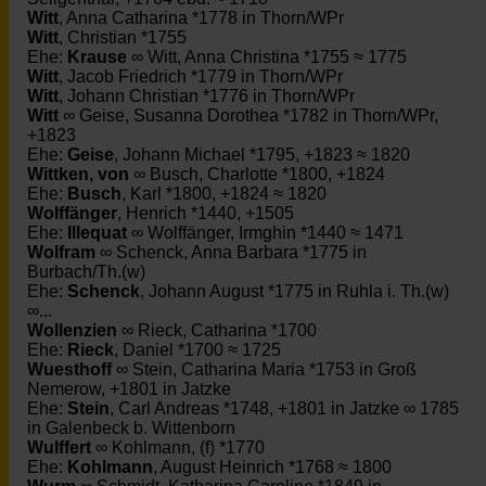
Witt
, Anna Catharina *1778 in Thorn/WPr
Witt
, Christian *1755
Ehe:
Krause
∞ Witt, Anna Christina *1755 ≈ 1775
Witt
, Jacob Friedrich *1779 in Thorn/WPr
Witt
, Johann Christian *1776 in Thorn/WPr
Witt
∞ Geise, Susanna Dorothea *1782 in Thorn/WPr,
+1823
Ehe:
Geise
, Johann Michael *1795, +1823 ≈ 1820
Wittken, von
∞ Busch, Charlotte *1800, +1824
Ehe:
Busch
, Karl *1800, +1824 ≈ 1820
Wolffänger
, Henrich *1440, +1505
Ehe:
Illequat
∞ Wolffänger, Irmghin *1440 ≈ 1471
Wolfram
∞ Schenck, Anna Barbara *1775 in
Burbach/Th.(w)
Ehe:
Schenck
, Johann August *1775 in Ruhla i. Th.(w)
∞...
Wollenzien
∞ Rieck, Catharina *1700
Ehe:
Rieck
, Daniel *1700 ≈ 1725
Wuesthoff
∞ Stein, Catharina Maria *1753 in Groß
Nemerow, +1801 in Jatzke
Ehe:
Stein
, Carl Andreas *1748, +1801 in Jatzke ∞ 1785
in Galenbeck b. Wittenborn
Wulffert
∞ Kohlmann, (f) *1770
Ehe:
Kohlmann
, August Heinrich *1768 ≈ 1800