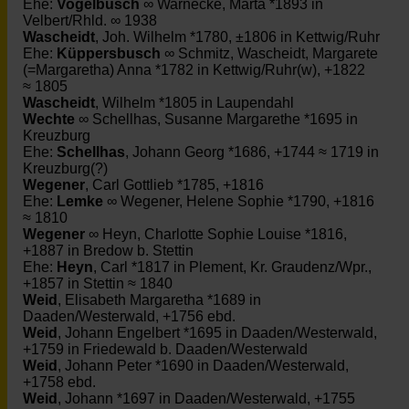
Ehe:
Vogelbusch
∞ Warnecke, Marta *1893 in
Velbert/Rhld. ∞ 1938
Wascheidt
, Joh. Wilhelm *1780, ±1806 in Kettwig/Ruhr
Ehe:
Küppersbusch
∞ Schmitz, Wascheidt, Margarete
(=Margaretha) Anna *1782 in Kettwig/Ruhr(w), +1822
≈ 1805
Wascheidt
, Wilhelm *1805 in Laupendahl
Wechte
∞ Schellhas, Susanne Margarethe *1695 in
Kreuzburg
Ehe:
Schellhas
, Johann Georg *1686, +1744 ≈ 1719 in
Kreuzburg(?)
Wegener
, Carl Gottlieb *1785, +1816
Ehe:
Lemke
∞ Wegener, Helene Sophie *1790, +1816
≈ 1810
Wegener
∞ Heyn, Charlotte Sophie Louise *1816,
+1887 in Bredow b. Stettin
Ehe:
Heyn
, Carl *1817 in Plement, Kr. Graudenz/Wpr.,
+1857 in Stettin ≈ 1840
Weid
, Elisabeth Margaretha *1689 in
Daaden/Westerwald, +1756 ebd.
Weid
, Johann Engelbert *1695 in Daaden/Westerwald,
+1759 in Friedewald b. Daaden/Westerwald
Weid
, Johann Peter *1690 in Daaden/Westerwald,
+1758 ebd.
Weid
, Johann *1697 in Daaden/Westerwald, +1755