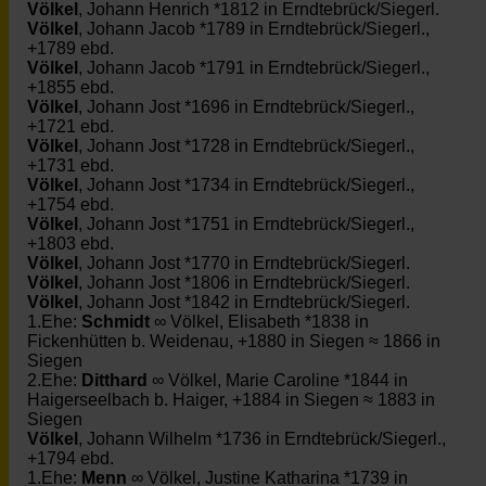
Völkel
, Johann Henrich *1812 in Erndtebrück/Siegerl.
Völkel
, Johann Jacob *1789 in Erndtebrück/Siegerl.,
+1789 ebd.
Völkel
, Johann Jacob *1791 in Erndtebrück/Siegerl.,
+1855 ebd.
Völkel
, Johann Jost *1696 in Erndtebrück/Siegerl.,
+1721 ebd.
Völkel
, Johann Jost *1728 in Erndtebrück/Siegerl.,
+1731 ebd.
Völkel
, Johann Jost *1734 in Erndtebrück/Siegerl.,
+1754 ebd.
Völkel
, Johann Jost *1751 in Erndtebrück/Siegerl.,
+1803 ebd.
Völkel
, Johann Jost *1770 in Erndtebrück/Siegerl.
Völkel
, Johann Jost *1806 in Erndtebrück/Siegerl.
Völkel
, Johann Jost *1842 in Erndtebrück/Siegerl.
1.Ehe:
Schmidt
∞ Völkel, Elisabeth *1838 in
Fickenhütten b. Weidenau, +1880 in Siegen ≈ 1866 in
Siegen
2.Ehe:
Ditthard
∞ Völkel, Marie Caroline *1844 in
Haigerseelbach b. Haiger, +1884 in Siegen ≈ 1883 in
Siegen
Völkel
, Johann Wilhelm *1736 in Erndtebrück/Siegerl.,
+1794 ebd.
1.Ehe:
Menn
∞ Völkel, Justine Katharina *1739 in