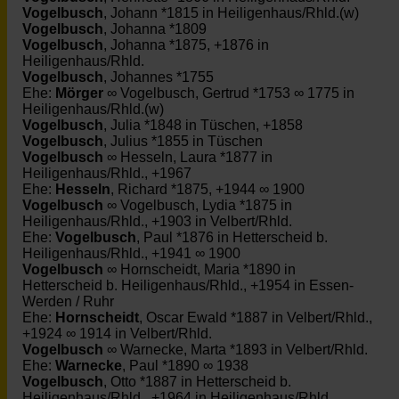
Vogelbusch
, Johann *1815 in Heiligenhaus/Rhld.(w)
Vogelbusch
, Johanna *1809
Vogelbusch
, Johanna *1875, +1876 in
Heiligenhaus/Rhld.
Vogelbusch
, Johannes *1755
Ehe:
Mörger
∞ Vogelbusch, Gertrud *1753 ∞ 1775 in
Heiligenhaus/Rhld.(w)
Vogelbusch
, Julia *1848 in Tüschen, +1858
Vogelbusch
, Julius *1855 in Tüschen
Vogelbusch
∞ Hesseln, Laura *1877 in
Heiligenhaus/Rhld., +1967
Ehe:
Hesseln
, Richard *1875, +1944 ∞ 1900
Vogelbusch
∞ Vogelbusch, Lydia *1875 in
Heiligenhaus/Rhld., +1903 in Velbert/Rhld.
Ehe:
Vogelbusch
, Paul *1876 in Hetterscheid b.
Heiligenhaus/Rhld., +1941 ∞ 1900
Vogelbusch
∞ Hornscheidt, Maria *1890 in
Hetterscheid b. Heiligenhaus/Rhld., +1954 in Essen-
Werden / Ruhr
Ehe:
Hornscheidt
, Oscar Ewald *1887 in Velbert/Rhld.,
+1924 ∞ 1914 in Velbert/Rhld.
Vogelbusch
∞ Warnecke, Marta *1893 in Velbert/Rhld.
Ehe:
Warnecke
, Paul *1890 ∞ 1938
Vogelbusch
, Otto *1887 in Hetterscheid b.
Heiligenhaus/Rhld., +1964 in Heiligenhaus/Rhld.