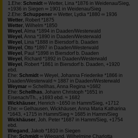
1.Ehe:
Schmidt
∞ Wetter, Lina *1876 in Weidenau/Sieg,
+1936 in Siegen ∞ 1901 in Weidenau/Sieg
2.Ehe:
Schuppener
∞ Wetter, Lydia *1880 ∞ 1936
Wetter
, Robert *1875
Wetter
, Wilhelm *1850
Weyel
, Alma *1894 in Daaden/Westerwald
Weyel
, Anna *1890 in Daaden/Westerwald
Weyel
, Lina *1888 in Biersdorf b. Daaden
Weyel
, Otto *1897 in Daaden/Westerwald
Weyel
, Paul *1898 in Biersdorf b. Daaden
Weyel
, Richard *1892 in Daaden/Westerwald
Weyel
, Robert *1861 in Biersdorf b. Daaden, +1920
ebd.
Ehe:
Schmidt
∞ Weyel, Johanna Friederike *1866 in
Daaden/Westerwald ≈ 1887 in Daaden/Westerwald
Weymar
∞ Schellhas, Anna Regina ≈1682
Ehe:
Schellhas
, Johann Christoph *1651 in
Eisenach/Th., ±1693 ebd. ≈ 1682
Wickhäuser
, Henrich ~1650 in Hamm/Sieg, +1712
Ehe: ∞ Gelhausen, Wickhäuser, Anna Maria Katharina
*1643, +1715 in Hamm/Sieg ≈ 1685 in Hamm/Sieg
Wickhäuser
, Joh. Peter *1687 in Hamm/Sieg, +1754
ebd.
Wiegand
, Jakob *1810 in Siegen
Ehe:
Schmidt
∞ Wiegand, Wilhelmine Charlotta