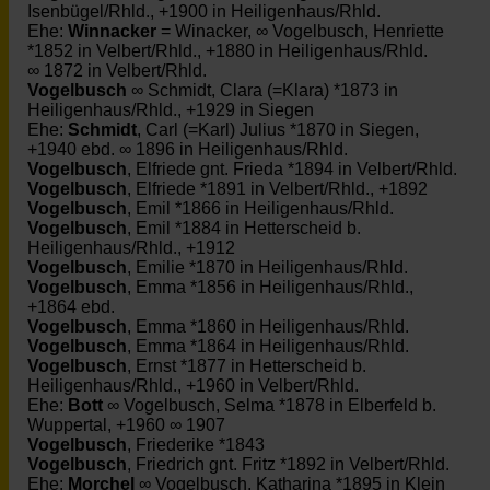
Isenbügel/Rhld., +1900 in Heiligenhaus/Rhld.
Ehe:
Winnacker
= Winacker, ∞ Vogelbusch, Henriette
*1852 in Velbert/Rhld., +1880 in Heiligenhaus/Rhld.
∞ 1872 in Velbert/Rhld.
Vogelbusch
∞ Schmidt, Clara (=Klara) *1873 in
Heiligenhaus/Rhld., +1929 in Siegen
Ehe:
Schmidt
, Carl (=Karl) Julius *1870 in Siegen,
+1940 ebd. ∞ 1896 in Heiligenhaus/Rhld.
Vogelbusch
, Elfriede gnt. Frieda *1894 in Velbert/Rhld.
Vogelbusch
, Elfriede *1891 in Velbert/Rhld., +1892
Vogelbusch
, Emil *1866 in Heiligenhaus/Rhld.
Vogelbusch
, Emil *1884 in Hetterscheid b.
Heiligenhaus/Rhld., +1912
Vogelbusch
, Emilie *1870 in Heiligenhaus/Rhld.
Vogelbusch
, Emma *1856 in Heiligenhaus/Rhld.,
+1864 ebd.
Vogelbusch
, Emma *1860 in Heiligenhaus/Rhld.
Vogelbusch
, Emma *1864 in Heiligenhaus/Rhld.
Vogelbusch
, Ernst *1877 in Hetterscheid b.
Heiligenhaus/Rhld., +1960 in Velbert/Rhld.
Ehe:
Bott
∞ Vogelbusch, Selma *1878 in Elberfeld b.
Wuppertal, +1960 ∞ 1907
Vogelbusch
, Friederike *1843
Vogelbusch
, Friedrich gnt. Fritz *1892 in Velbert/Rhld.
Ehe:
Morchel
∞ Vogelbusch, Katharina *1895 in Klein