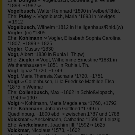
Ehe:
Dönges
∞ Vogelbusch, Godwina gnt. Winnie
*1898, +1982 ∞...
Vogelbusch
, Walter Reinhard *1890 in Velbert/Rhld.
Ehe:
Puley
∞ Vogelbusch, Maria *1893 in Neviges
∞ 1912
Vogelbusch
, Wilhelm *1812 in Heiligenhaus/Rhld.(w)
Vogler
, (m) *1805
Ehe:
Kohlmann
∞ Vogler, Elisabeth Sophia Carolina
*1807, +1899 ≈ 1825
Vogler
, Gustav *1830
Vogt
, Albert *1830 in Ruhla i. Th.(w)
Ehe:
Ziegler
∞ Vogt, Wilhelmine Ernestine *1831 in
Walthershausen ≈ 1851 in Ruhla i. Th.
Vogt
, Ignaz *1720, +1749
Vogt
, Maria Theresia Xacharia *1720, +1751
Voigt
∞ Collenbusch, Lilla Friedrike Mathilde Elsa
*1875 in Weimar
Ehe:
Collenbusch
, Max ~1862 in Schloßvippach,
+1949 ∞ 1907
Voigt
∞ Kohlmann, Maria Magdalena *1760, +1792
Ehe:
Kohlmann
, Johann Gottfried *1749 in
Quedlinburg, +1800 ebd. ≈ zwischen 1787 und 1788
Volckmar
∞ Anckelmann, Catharina *1596 in Leipzig
Ehe:
Anckelmann
, Joachim [III] *1592 ≈ 1625
Volckmar
, Nicolaus *1573, +1602