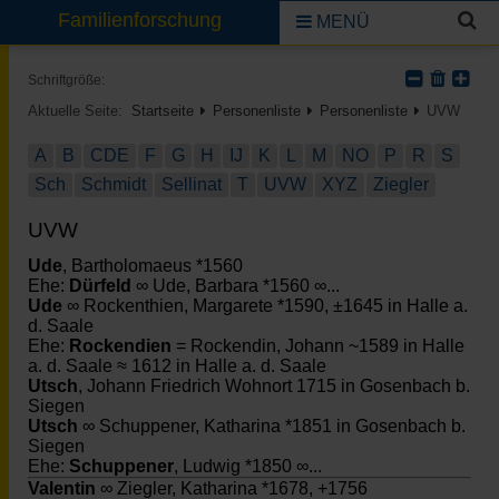
Familienforschung
MENÜ
Schriftgröße:
Aktuelle Seite:
Startseite
Personenliste
Personenliste
UVW
A
B
CDE
F
G
H
IJ
K
L
M
NO
P
R
S
Sch
Schmidt
Sellinat
T
UVW
XYZ
Ziegler
UVW
Ude
, Bartholomaeus *1560
Ehe:
Dürfeld
∞ Ude, Barbara *1560 ∞...
Ude
∞ Rockenthien, Margarete *1590, ±1645 in Halle a.
d. Saale
Ehe:
Rockendien
= Rockendin, Johann ~1589 in Halle
a. d. Saale ≈ 1612 in Halle a. d. Saale
Utsch
, Johann Friedrich Wohnort 1715 in Gosenbach b.
Siegen
Utsch
∞ Schuppener, Katharina *1851 in Gosenbach b.
Siegen
Ehe:
Schuppener
, Ludwig *1850 ∞...
Valentin
∞ Ziegler, Katharina *1678, +1756