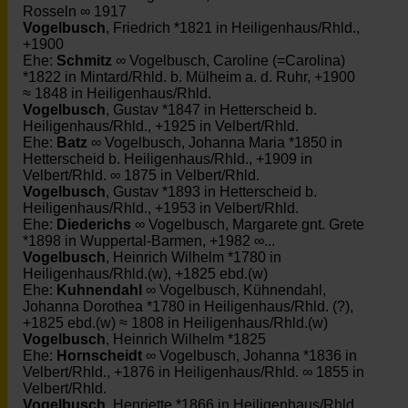
Rosseln ∞ 1917
Vogelbusch
, Friedrich *1821 in Heiligenhaus/Rhld.,
+1900
Ehe:
Schmitz
∞ Vogelbusch, Caroline (=Carolina)
*1822 in Mintard/Rhld. b. Mülheim a. d. Ruhr, +1900
≈ 1848 in Heiligenhaus/Rhld.
Vogelbusch
, Gustav *1847 in Hetterscheid b.
Heiligenhaus/Rhld., +1925 in Velbert/Rhld.
Ehe:
Batz
∞ Vogelbusch, Johanna Maria *1850 in
Hetterscheid b. Heiligenhaus/Rhld., +1909 in
Velbert/Rhld. ∞ 1875 in Velbert/Rhld.
Vogelbusch
, Gustav *1893 in Hetterscheid b.
Heiligenhaus/Rhld., +1953 in Velbert/Rhld.
Ehe:
Diederichs
∞ Vogelbusch, Margarete gnt. Grete
*1898 in Wuppertal-Barmen, +1982 ∞...
Vogelbusch
, Heinrich Wilhelm *1780 in
Heiligenhaus/Rhld.(w), +1825 ebd.(w)
Ehe:
Kuhnendahl
∞ Vogelbusch, Kühnendahl,
Johanna Dorothea *1780 in Heiligenhaus/Rhld. (?),
+1825 ebd.(w) ≈ 1808 in Heiligenhaus/Rhld.(w)
Vogelbusch
, Heinrich Wilhelm *1825
Ehe:
Hornscheidt
∞ Vogelbusch, Johanna *1836 in
Velbert/Rhld., +1876 in Heiligenhaus/Rhld. ∞ 1855 in
Velbert/Rhld.
Vogelbusch
, Henriette *1866 in Heiligenhaus/Rhld.