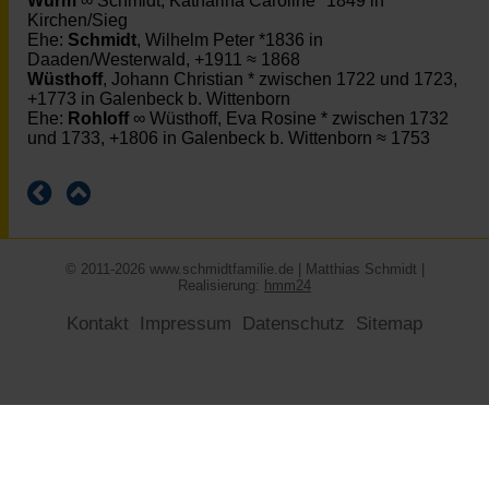
Wurm
∞ Schmidt, Katharina Caroline *1849 in
Kirchen/Sieg
Ehe:
Schmidt
, Wilhelm Peter *1836 in
Daaden/Westerwald, +1911 ≈ 1868
Wüsthoff
, Johann Christian * zwischen 1722 und 1723,
+1773 in Galenbeck b. Wittenborn
Ehe:
Rohloff
∞ Wüsthoff, Eva Rosine * zwischen 1732
und 1733, +1806 in Galenbeck b. Wittenborn ≈ 1753
© 2011-2026 www.schmidtfamilie.de | Matthias Schmidt |
Realisierung:
hmm24
Kontakt
Impressum
Datenschutz
Sitemap