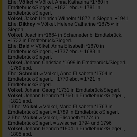
Ehe:
Völkel
∞ Völkel, Anna Katharina *1760 in
Erndtebrück/Siegerl., +1821 ebd. ≈ 1781 in
Erndtebrück/Siegerl.
Völkel
, Jakob Heinrich Wilhelm *1872 in Siegen, +1941
Ehe:
Dilthey
∞ Völkel, Helene Catharine *1875 ∞ in
Siegen
Völkel
, Joachim *1664 in Schameder b. Erndtebrück,
+1732 in Erndtebrück/Siegerl.
Ehe:
Bald
∞ Völkel, Anna Elisabeth *1670 in
Erndtebrück/Siegerl., +1737 ebd. ≈ 1688 in
Erndtebrück/Siegerl.
Völkel
, Johann Christian *1699 in Erndtebrück/Siegerl.,
+1769 ebd.
Ehe:
Schmidt
∞ Völkel, Anna Elisabeth *1704 in
Erndtebrück/Siegerl., +1770 ebd. ≈ 1721 in
Erndtebrück/Siegerl.
Völkel
, Johann Georg *1731 in Erndtebrück/Siegerl.
Völkel
, Johann Henrich *1760 in Erndtebrück/Siegerl.,
+1821 ebd.
1.Ehe:
Völkel
∞ Völkel, Maria Elisabeth *1763 in
Erndtebrück/Siegerl. ≈ 1789 in Erndtebrück/Siegerl.
2.Ehe:
Völkel
∞ Völkel, Elisabeth *1774 in
Erndtebrück/Siegerl. ≈ zwischen 1794 und 1796
Völkel
, Johann Henrich *1804 in Erndtebrück/Siegerl.,
+1805 ebd.