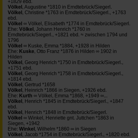
+1829 ebd.
Völkel
, Augustine *1810 in Erndtebrück/Siegerl.
Völkel
, Christine *1763 in Erndtebrück/Siegerl., +1763
ebd.
Völkel
∞ Völkel, Elisabeth *1774 in Erndtebrück/Siegerl.
Ehe:
Völkel
, Johann Henrich *1760 in
Erndtebrück/Siegerl., +1821 ebd. ≈ zwischen 1794 und
1796
Völkel
∞ Kuske, Emma *1884, +1928 in Hilden
Ehe:
Kuske
, Otto Franz *1876 in Hilden ∞ 1902 in
Hilden
Völkel
, Georg Henrich *1750 in Erndtebrück/Siegerl.,
+1751 ebd.
Völkel
, Georg Henrich *1758 in Erndtebrück/Siegerl.,
+1814 ebd.
Völkel
, Gertrud *1658
Völkel
, Heinrich *1866 in Siegen, +1926 ebd.
Ehe:
Kurth
∞ Völkel, Emma *1868, +1949 ∞...
Völkel
, Henrich *1845 in Erndtebrück/Siegerl., +1847
ebd.
Völkel
, Henrich *1848 in Erndtebrück/Siegerl.
Völkel
∞ Winkel, Henriette gnt. Juttchen *1863 in
Siegen, +1942
Ehe:
Winkel
, Wilhelm *1860 ∞ in Siegen
Völkel
, Jacob *1754 in Erndtebrück/Siegerl., +1820 ebd.