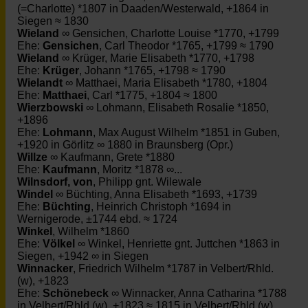
(=Charlotte) *1807 in Daaden/Westerwald, +1864 in
Siegen ≈ 1830
Wieland
∞ Gensichen, Charlotte Louise *1770, +1799
Ehe:
Gensichen
, Carl Theodor *1765, +1799 ≈ 1790
Wieland
∞ Krüger, Marie Elisabeth *1770, +1798
Ehe:
Krüger
, Johann *1765, +1798 ≈ 1790
Wielandt
∞ Matthaei, Maria Elisabeth *1780, +1804
Ehe:
Matthaei
, Carl *1775, +1804 ≈ 1800
Wierzbowski
∞ Lohmann, Elisabeth Rosalie *1850,
+1896
Ehe:
Lohmann
, Max August Wilhelm *1851 in Guben,
+1920 in Görlitz ∞ 1880 in Braunsberg (Opr.)
Willze
∞ Kaufmann, Grete *1880
Ehe:
Kaufmann
, Moritz *1878 ∞...
Wilnsdorf, von
, Philipp gnt. Wilewale
Windel
∞ Büchting, Anna Elisabeth *1693, +1739
Ehe:
Büchting
, Heinrich Christoph *1694 in
Wernigerode, ±1744 ebd. ≈ 1724
Winkel
, Wilhelm *1860
Ehe:
Völkel
∞ Winkel, Henriette gnt. Juttchen *1863 in
Siegen, +1942 ∞ in Siegen
Winnacker
, Friedrich Wilhelm *1787 in Velbert/Rhld.
(w), +1823
Ehe:
Schönebeck
∞ Winnacker, Anna Catharina *1788
in Velbert/Rhld.(w), +1823 ≈ 1815 in Velbert/Rhld.(w)