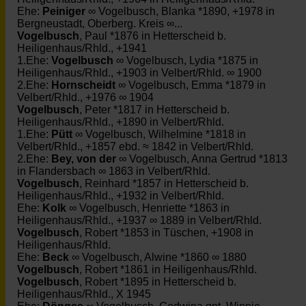
Ehe:
Peiniger
∞ Vogelbusch, Blanka *1890, +1978 in
Bergneustadt, Oberberg. Kreis ∞...
Vogelbusch
, Paul *1876 in Hetterscheid b.
Heiligenhaus/Rhld., +1941
1.Ehe:
Vogelbusch
∞ Vogelbusch, Lydia *1875 in
Heiligenhaus/Rhld., +1903 in Velbert/Rhld. ∞ 1900
2.Ehe:
Hornscheidt
∞ Vogelbusch, Emma *1879 in
Velbert/Rhld., +1976 ∞ 1904
Vogelbusch
, Peter *1817 in Hetterscheid b.
Heiligenhaus/Rhld., +1890 in Velbert/Rhld.
1.Ehe:
Pütt
∞ Vogelbusch, Wilhelmine *1818 in
Velbert/Rhld., +1857 ebd. ≈ 1842 in Velbert/Rhld.
2.Ehe:
Bey, von der
∞ Vogelbusch, Anna Gertrud *1813
in Flandersbach ∞ 1863 in Velbert/Rhld.
Vogelbusch
, Reinhard *1857 in Hetterscheid b.
Heiligenhaus/Rhld., +1932 in Velbert/Rhld.
Ehe:
Kolk
∞ Vogelbusch, Henriette *1863 in
Heiligenhaus/Rhld., +1937 ∞ 1889 in Velbert/Rhld.
Vogelbusch
, Robert *1853 in Tüschen, +1908 in
Heiligenhaus/Rhld.
Ehe:
Beck
∞ Vogelbusch, Alwine *1860 ∞ 1880
Vogelbusch
, Robert *1861 in Heiligenhaus/Rhld.
Vogelbusch
, Robert *1895 in Hetterscheid b.
Heiligenhaus/Rhld., X 1945