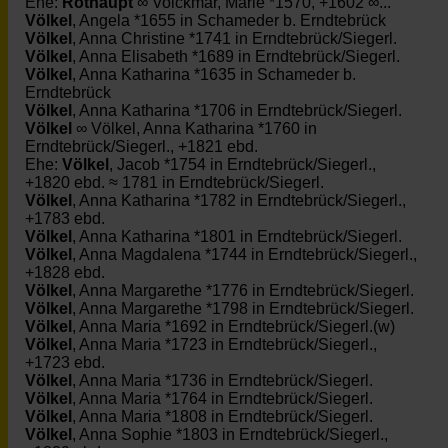
Ehe:
Rothaupt
∞ Volckmar, Marie *1570, +1602 ∞...
Völkel
, Angela *1655 in Schameder b. Erndtebrück
Völkel
, Anna Christine *1741 in Erndtebrück/Siegerl.
Völkel
, Anna Elisabeth *1689 in Erndtebrück/Siegerl.
Völkel
, Anna Katharina *1635 in Schameder b.
Erndtebrück
Völkel
, Anna Katharina *1706 in Erndtebrück/Siegerl.
Völkel
∞ Völkel, Anna Katharina *1760 in
Erndtebrück/Siegerl., +1821 ebd.
Ehe:
Völkel
, Jacob *1754 in Erndtebrück/Siegerl.,
+1820 ebd. ≈ 1781 in Erndtebrück/Siegerl.
Völkel
, Anna Katharina *1782 in Erndtebrück/Siegerl.,
+1783 ebd.
Völkel
, Anna Katharina *1801 in Erndtebrück/Siegerl.
Völkel
, Anna Magdalena *1744 in Erndtebrück/Siegerl.,
+1828 ebd.
Völkel
, Anna Margarethe *1776 in Erndtebrück/Siegerl.
Völkel
, Anna Margarethe *1798 in Erndtebrück/Siegerl.
Völkel
, Anna Maria *1692 in Erndtebrück/Siegerl.(w)
Völkel
, Anna Maria *1723 in Erndtebrück/Siegerl.,
+1723 ebd.
Völkel
, Anna Maria *1736 in Erndtebrück/Siegerl.
Völkel
, Anna Maria *1764 in Erndtebrück/Siegerl.
Völkel
, Anna Maria *1808 in Erndtebrück/Siegerl.
Völkel
, Anna Sophie *1803 in Erndtebrück/Siegerl.,