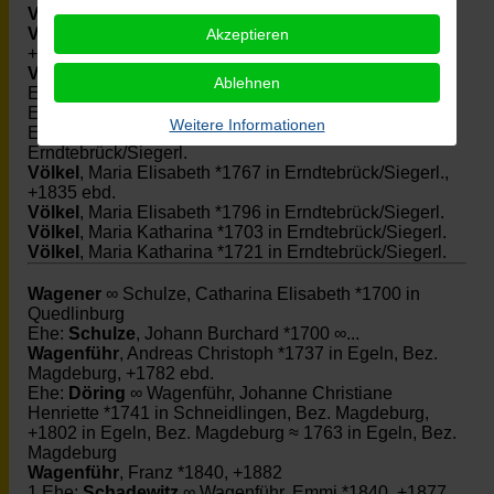
Völkel
, Karoline *1849 in Erndtebrück/Siegerl.
Völkel
, Maria Elisabeth *1756 in Erndtebrück/Siegerl.,
Akzeptieren
+1827 ebd.
Völkel
∞ Völkel, Maria Elisabeth *1763 in
Ablehnen
Erndtebrück/Siegerl.
Ehe:
Völkel
, Johann Henrich *1760 in
Weitere Informationen
Erndtebrück/Siegerl., +1821 ebd. ≈ 1789 in
Erndtebrück/Siegerl.
Völkel
, Maria Elisabeth *1767 in Erndtebrück/Siegerl.,
+1835 ebd.
Völkel
, Maria Elisabeth *1796 in Erndtebrück/Siegerl.
Völkel
, Maria Katharina *1703 in Erndtebrück/Siegerl.
Völkel
, Maria Katharina *1721 in Erndtebrück/Siegerl.
Wagener
∞ Schulze, Catharina Elisabeth *1700 in
Quedlinburg
Ehe:
Schulze
, Johann Burchard *1700 ∞...
Wagenführ
, Andreas Christoph *1737 in Egeln, Bez.
Magdeburg, +1782 ebd.
Ehe:
Döring
∞ Wagenführ, Johanne Christiane
Henriette *1741 in Schneidlingen, Bez. Magdeburg,
+1802 in Egeln, Bez. Magdeburg ≈ 1763 in Egeln, Bez.
Magdeburg
Wagenführ
, Franz *1840, +1882
1.Ehe:
Schadewitz
∞ Wagenführ, Emmi *1840, +1877