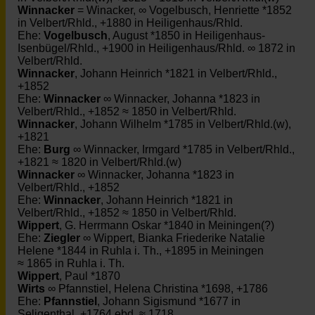
Winnacker
= Winacker, ∞ Vogelbusch, Henriette *1852
in Velbert/Rhld., +1880 in Heiligenhaus/Rhld.
Ehe:
Vogelbusch
, August *1850 in Heiligenhaus-
Isenbügel/Rhld., +1900 in Heiligenhaus/Rhld. ∞ 1872 in
Velbert/Rhld.
Winnacker
, Johann Heinrich *1821 in Velbert/Rhld.,
+1852
Ehe:
Winnacker
∞ Winnacker, Johanna *1823 in
Velbert/Rhld., +1852 ≈ 1850 in Velbert/Rhld.
Winnacker
, Johann Wilhelm *1785 in Velbert/Rhld.(w),
+1821
Ehe:
Burg
∞ Winnacker, Irmgard *1785 in Velbert/Rhld.,
+1821 ≈ 1820 in Velbert/Rhld.(w)
Winnacker
∞ Winnacker, Johanna *1823 in
Velbert/Rhld., +1852
Ehe:
Winnacker
, Johann Heinrich *1821 in
Velbert/Rhld., +1852 ≈ 1850 in Velbert/Rhld.
Wippert
, G. Herrmann Oskar *1840 in Meiningen(?)
Ehe:
Ziegler
∞ Wippert, Bianka Friederike Natalie
Helene *1844 in Ruhla i. Th., +1895 in Meiningen
≈ 1865 in Ruhla i. Th.
Wippert
, Paul *1870
Wirts
∞ Pfannstiel, Helena Christina *1698, +1786
Ehe:
Pfannstiel
, Johann Sigismund *1677 in
Seligenthal, +1764 ebd. ≈ 1718