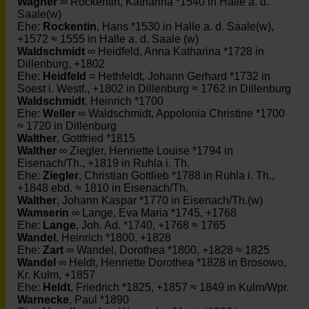
Wagner
∞ Rockentin, Katharina *1540 in Halle a. d.
Saale(w)
Ehe:
Rockentin
, Hans *1530 in Halle a. d. Saale(w),
+1572 ≈ 1555 in Halle a. d. Saale (w)
Waldschmidt
∞ Heidfeld, Anna Katharina *1728 in
Dillenburg, +1802
Ehe:
Heidfeld
= Hethfeldt, Johann Gerhard *1732 in
Soest i. Westf., +1802 in Dillenburg ≈ 1762 in Dillenburg
Waldschmidt
, Heinrich *1700
Ehe:
Weller
∞ Waldschmidt, Appolonia Christine *1700
≈ 1720 in Dillenburg
Walther
, Gottfried *1815
Walther
∞ Ziegler, Henriette Louise *1794 in
Eisenach/Th., +1819 in Ruhla i. Th.
Ehe:
Ziegler
, Christian Gottlieb *1788 in Ruhla i. Th.,
+1848 ebd. ≈ 1810 in Eisenach/Th.
Walther
, Johann Kaspar *1770 in Eisenach/Th.(w)
Wamserin
∞ Lange, Eva Maria *1745, +1768
Ehe:
Lange
, Joh. Ad. *1740, +1768 ≈ 1765
Wandel
, Heinrich *1800, +1828
Ehe:
Zart
∞ Wandel, Dorothea *1800, +1828 ≈ 1825
Wandel
∞ Heldt, Henriette Dorothea *1828 in Brosowo,
Kr. Kulm, +1857
Ehe:
Heldt
, Friedrich *1825, +1857 ≈ 1849 in Kulm/Wpr.
Warnecke
, Paul *1890