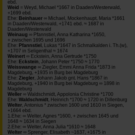
ebd.
Weid
= Weyd, Michael *1667 in Daaden/Westerwald,
+1699 ebd.
Ehe:
Beinhauer
∞ Michael, Mockenhaupt, Maria *1661
in Daaden/Westerwald, +1741 ebd. ≈ 1687 in
Daaden/Westerwald
Weinaug
∞ Pfannstiel, Anna Katharina *1650,
+ zwischen 1695 und 1696
Ehe:
Pfannstiel
, Lukas *1647 in Schmalkalden i. Th.(w),
+1707 in Seligenthal ≈ 1674
Weinert
∞ Eckstein, Anna Gertrude *1750
Ehe:
Eckstein
, Johann Peter *1750 ≈ 1770
Weisswange
∞ Ziegler, Emmi Anna Frida *1873 in
Magdeburg, +1935 in Burg bei Magdeburg
Ehe:
Ziegler
, Johann Jakob gnt. Hans *1867 in
Magdeburg, +1940 in Burg bei Magdeburg ∞ 1898 in
Magdeburg
Weller
∞ Waldschmidt, Appolonia Christine *1700
Ehe:
Waldschmidt
, Heinrich *1700 ≈ 1720 in Dillenburg
Welter
, Antonius * zwischen 1600 und 1610 in Siegen,
+1664 ebd.
1.Ehe: ∞ Welter, Agnes *1600, + zwischen 1645 und
1648 ≈ 1634 in Siegen
2.Ehe: ∞ Welter, Anna Julia *1610 ≈ 1648
Welter
∞ Sprenger, Elisabeth ~1637, +1675 in