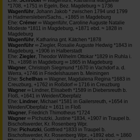
Ehe:
Schröder
∞ Wagenführ, Katharina Margarete
*1708, +1751 in Egeln, Bez. Magdeburg ≈ 1736
Wagenführ
, Johann Jakob * zwischen 1794 und 1799
in Hadmersleben/Sachs., +1865 in Magdeburg
Ehe:
Crémer
∞ Wagenführ, Caroline Auguste Natalie
Modeste *1811 in Magdeburg, +1871 ebd. ≈ 1828 in
Magdeburg
Wagenführ
, Katharina gnt. Kätchen *1878
Wagenführ
∞ Ziegler, Rosalie Auguste Hedwig *1843 in
Magdeburg, +1906 in Halberstadt
Ehe:
Ziegler
, Theodor Wilhelm Ottokar *1829 in Ruhla i.
Th., +1898 in Magdeburg ∞ 1865 in Magdeburg
Wagner
, Christoph Siegmund *1670 in Vachdorf a. d.
Werra, +1746 in Friedelshausen b. Meiningen
Ehe:
Schellhas
∞ Wagner, Magdalena Regina *1683 in
Creuzburg, +1762 in Roßdorf ∞ 1716 in Creuzburg
Wagner
∞ Lindner, Elisabeth *1589 in Diebersreuth b.
Floß, +1641 in Weiden/Oberpfalz
Ehe:
Lindner
, Michael *1581 in Gailersreuth, +1654 in
Weiden/Oberpfalz ≈ 1611 in Floß
Wagner
, Friedrich Thimotheus *1724
Wagner
∞ Pichutzki, Justine *1834, +1907 in Traupel b.
Bischofswerder, Kr. Rosenberg Wpr.
Ehe:
Pichutzki
, Gottfried *1833 in Traupel b.
Bischofswerder, Kr. Rosenberg Wpr., +1892 ebd. ≈ 1860