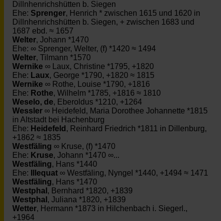
Dillnhenrichshütten b. Siegen
Ehe:
Sprenger
, Henrich * zwischen 1615 und 1620 in
Dillnhenrichshütten b. Siegen, + zwischen 1683 und
1687 ebd. ≈ 1657
Welter
, Johann *1470
Ehe: ∞ Sprenger, Welter, (f) *1420 ≈ 1494
Welter
, Tilmann *1570
Wernike
∞ Laux, Christine *1795, +1820
Ehe:
Laux
, George *1790, +1820 ≈ 1815
Wernike
∞ Rothe, Louise *1790, +1816
Ehe:
Rothe
, Wilhelm *1785, +1816 ≈ 1810
Weselo, de
, Eberoldus *1210, +1264
Wessler
∞ Heidefeld, Maria Dorothee Johannette *1815
in Altstadt bei Hachenburg
Ehe:
Heidefeld
, Reinhard Friedrich *1811 in Dillenburg,
+1862 ≈ 1835
Westfäling
∞ Kruse, (f) *1470
Ehe:
Kruse
, Johann *1470 ∞...
Westfäling
, Hans *1440
Ehe:
Illequat
∞ Westfäling, Nyngel *1440, +1494 ≈ 1471
Westfäling
, Hans *1470
Westphal
, Bernhard *1820, +1839
Westphal
, Juliana *1820, +1839
Wetter
, Hermann *1873 in Hilchenbach i. Siegerl.,
+1964